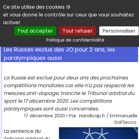
Panneau de gestion des cookies
Ce site utilise des cookies 🍪
et vous donne le contrôle sur ceux que vous souhaitez
activer
Tout accepter
Tout refuser
Personnaliser
Rechercher
Politique de confidentialité
Les Russes exclus des JO pour 2 ans, les
paralympiques aussi
La Russie est exclue pour deux ans des prochaines
compétitions mondiales car elle n'a pas respecté les
mesures anti-dopage, tranche le Tribunal arbitral du
sport le 17 décembre 2020. Les compétitions
paralympiques sont aussi concernées.
17 décembre 2020
• Par
Handicap.fr / Emmanuelle
Dal'Secco
La sentence du
Tribunal arbitral du