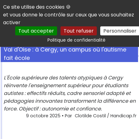
Panneau de gestion des cookies
Ce site utilise des cookies 🍪
et vous donne le contrôle sur ceux que vous souhaitez
activer
Tout accepter
Tout refuser
Personnaliser
Rechercher
Politique de confidentialité
Val d'Oise : à Cergy, un campus où l'autisme
fait école
L'École supérieure des talents atypiques à Cergy
réinvente l'enseignement supérieur pour étudiants
autistes : effectifs réduits, cadre sensoriel adapté et
pédagogies innovantes transforment la différence en
force. Objectif : autonomie et confiance.
9 octobre 2025
• Par
Clotilde Costil / Handicap.fr