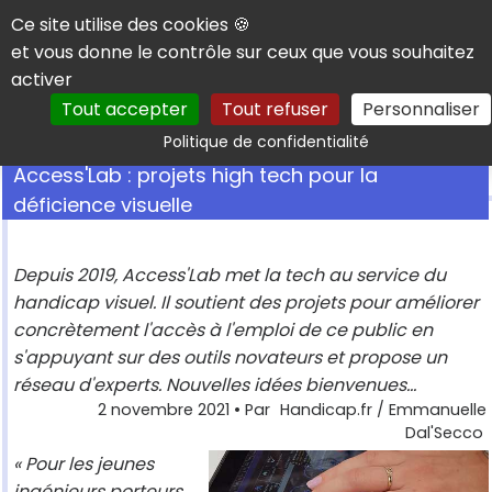
Panneau de gestion des cookies
Ce site utilise des cookies 🍪
et vous donne le contrôle sur ceux que vous souhaitez
activer
Tout accepter
Tout refuser
Personnaliser
Rechercher
Politique de confidentialité
Access'Lab : projets high tech pour la
déficience visuelle
Depuis 2019, Access'Lab met la tech au service du
handicap visuel. Il soutient des projets pour améliorer
concrètement l'accès à l'emploi de ce public en
s'appuyant sur des outils novateurs et propose un
réseau d'experts. Nouvelles idées bienvenues...
2 novembre 2021
• Par
Handicap.fr / Emmanuelle
Dal'Secco
« Pour les jeunes
ingénieurs porteurs