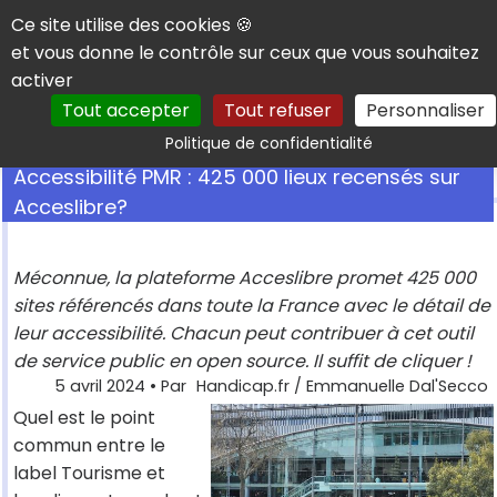
Panneau de gestion des cookies
Ce site utilise des cookies 🍪
et vous donne le contrôle sur ceux que vous souhaitez
activer
Tout accepter
Tout refuser
Personnaliser
Rechercher
Politique de confidentialité
Accessibilité PMR : 425 000 lieux recensés sur
Acceslibre?
Méconnue, la plateforme Acceslibre promet 425 000
sites référencés dans toute la France avec le détail de
leur accessibilité. Chacun peut contribuer à cet outil
de service public en open source. Il suffit de cliquer !
5 avril 2024
• Par
Handicap.fr / Emmanuelle Dal'Secco
Quel est le point
commun entre le
label Tourisme et