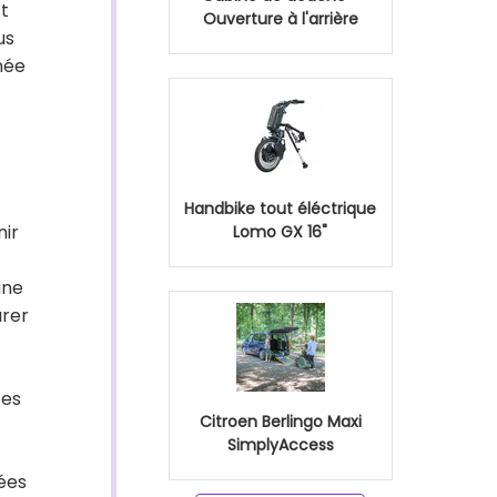
st
Ouverture à l'arrière
us
nnée
Handbike tout éléctrique
nir
Lomo GX 16"
une
urer
ces
Citroen Berlingo Maxi
SimplyAccess
ées