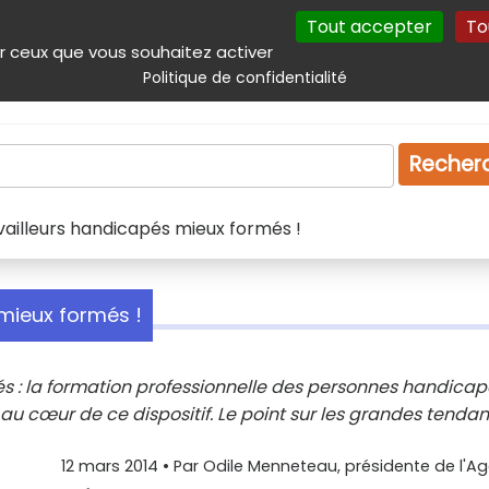
Tout accepter
To
incipal
Navigation complémentaire
Autres services
Plan du site
r ceux que vous souhaitez activer
Politique de confidentialité
Produits & services
Emploi
Droit
Tourism
Recher
availleurs handicapés mieux formés !
 mieux formés !
rités : la formation professionnelle des personnes handica
t au cœur de ce dispositif. Le point sur les grandes tenda
12 mars 2014
• Par
Odile Menneteau, présidente de l'Ag