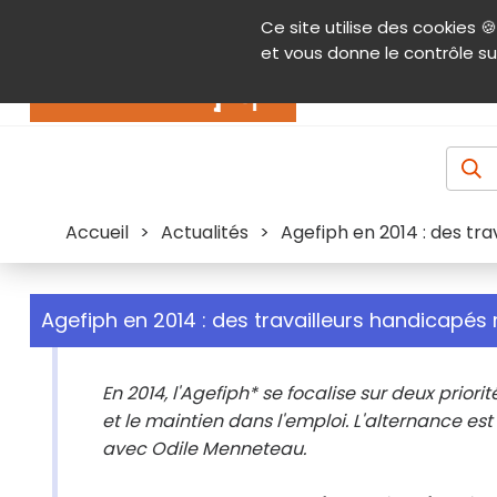
Panneau de gestion des cookies
Ce site utilise des cookies 🍪
Contenu
Aide et accessibilité
Menu pr
et vous donne le contrôle su
Actualités
Accueil
>
Actualités
>
Agefiph en 2014 : des tr
Agefiph en 2014 : des travailleurs handicapés
En 2014, l'Agefiph* se focalise sur deux prio
et le maintien dans l'emploi. L'alternance es
avec Odile Menneteau.