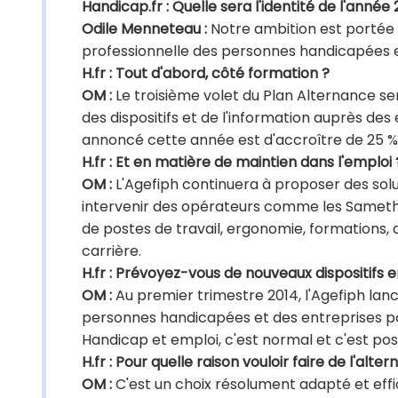
Handicap.fr : Quelle sera l'identité de l'année
Odile Menneteau :
Notre ambition est portée p
professionnelle des personnes handicapées et
H.fr : Tout d'abord, côté formation ?
OM :
Le troisième volet du Plan Alternance 
des dispositifs et de l'information auprès de
annoncé cette année est d'accroître de 25 %
H.fr : Et en matière de maintien dans l'emploi 
OM :
L'Agefiph continuera à proposer des sol
intervenir des opérateurs comme les Sameth
de postes de travail, ergonomie, formations,
carrière.
H.fr : Prévoyez-vous de nouveaux dispositifs e
OM :
Au premier trimestre 2014, l'Agefiph l
personnes handicapées et des entreprises pou
Handicap et emploi, c'est normal et c'est pos
H.fr : Pour quelle raison vouloir faire de l'alte
OM :
C'est un choix résolument adapté et effic