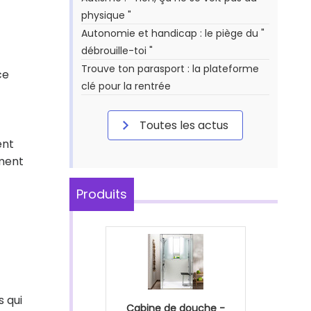
physique "
Autonomie et handicap : le piège du "
débrouille-toi "
Trouve ton parasport : la plateforme
ce
clé pour la rentrée
Toutes les actus
ent
ement
Produits
s qui
Cabine de douche -