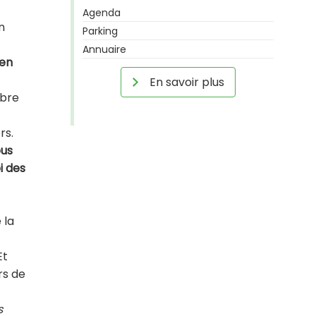
Agenda
n
Parking
Annuaire
 en
En savoir plus
mbre
rs.
ous
i des
 la
Et
rs de
s