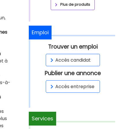
Plus de produits
un,
unes
Emploi
Trouver un emploi
à
Accès candidat
et à
Publier une annonce
e
is-à-
Accès entreprise
s
es
Services
plus
es