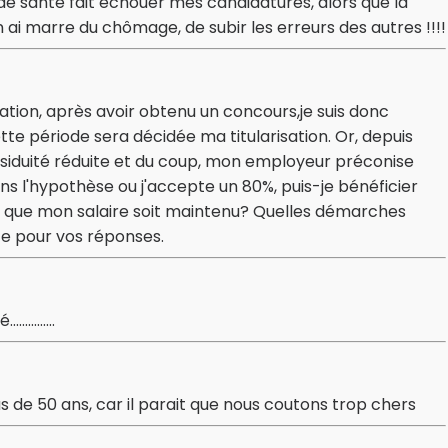
 santé fait échouer mes candidatures, alors que la
n ai marre du chômage, de subir les erreurs des autres !!!!
tion, après avoir obtenu un concours,je suis donc
te période sera décidée ma titularisation. Or, depuis
siduité réduite et du coup, mon employeur préconise
s l'hypothèse ou j'accepte un 80%, puis-je bénéficier
n que mon salaire soit maintenu? Quelles démarches
ce pour vos réponses.
.........
s de 50 ans, car il parait que nous coutons trop chers