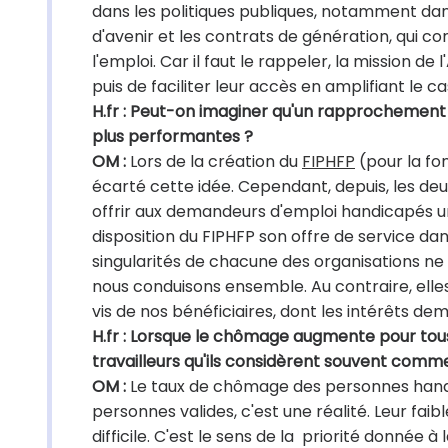
dans les politiques publiques, notamment da
d'avenir et les contrats de génération, qui con
l'emploi. Car il faut le rappeler, la mission d
puis de faciliter leur accès en amplifiant le c
H.fr : Peut-on imaginer qu'un rapprochement
plus performantes ?
OM :
Lors de la création du
FIPHFP
(pour la fon
écarté cette idée. Cependant, depuis, les de
offrir aux demandeurs d'emploi handicapés une
disposition du FIPHFP son offre de service dan
singularités de chacune des organisations ne 
nous conduisons ensemble. Au contraire, elle
vis de nos bénéficiaires, dont les intérêts 
H.fr : Lorsque le chômage augmente pour t
travailleurs qu'ils considèrent souvent comm
OM :
Le taux de chômage des personnes handic
personnes valides, c'est une réalité. Leur fai
difficile. C'est le sens de la priorité donnée à