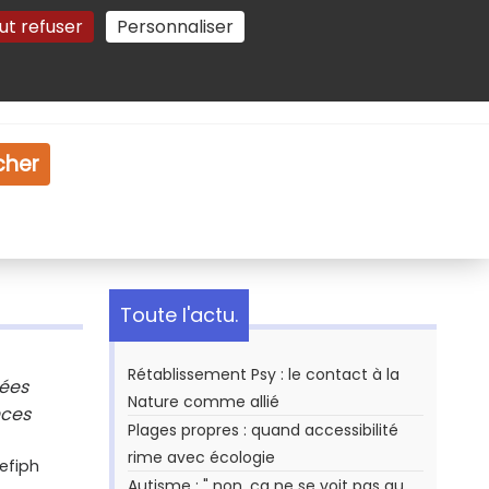
ut refuser
Personnaliser
Gestion des cookies
e
Vidéo
Dossiers
cher
Toute l'actu.
Rétablissement Psy : le contact à la
pées
Nature comme allié
nces
Plages propres : quand accessibilité
rime avec écologie
efiph
Autisme : " non, ça ne se voit pas au