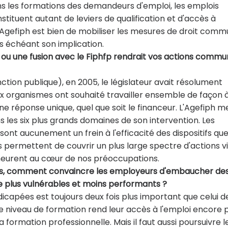
ns les formations des demandeurs d'emploi, les emplois
stituent autant de leviers de qualification et d'accès à
e l'Agefiph est bien de mobiliser les mesures de droit comm
as échéant son implication.
 ou une fusion avec le Fiphfp rendrait vos actions comm
ction publique), en 2005, le législateur avait résolument
ux organismes ont souhaité travailler ensemble de façon 
 réponse unique, quel que soit le financeur. L'Agefiph m
s les six plus grands domaines de son intervention. Les
sont aucunement un frein à l'efficacité des dispositifs qu
s permettent de couvrir un plus large spectre d'actions v
demeurent au cœur de nos préoccupations.
ous, comment convaincre les employeurs d'embaucher de
e plus vulnérables et moins performants ?
apées est toujours deux fois plus important que celui d
ble niveau de formation rend leur accès à l'emploi encore 
 la formation professionnelle. Mais il faut aussi poursuivre l