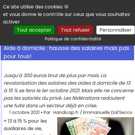
Panneau de gestion des cookies
Ce site utilise des cookies 🍪
et vous donne le contrôle sur ceux que vous souhaitez
activer
Tout accepter
Tout refuser
Personnaliser
Rechercher
Politique de confidentialité
Aide à domicile : hausse des salaires mais pas
pour tous!
Jusqu'à 300 euros brut de plus par mois. La
revalorisation des salaires des aides à domicile de 13
à 15 % se fera le 1er octobre 2021. Mais elle ne concerne
pas les salariés du privé. Les fédérations redoutent
une fuite dans un secteur déjà en crise.
1 octobre 2021
• Par
Handicap.fr / Emmanuelle Dal'Secco
+ 13 à 15 % pour les
auxiliaires de vie,