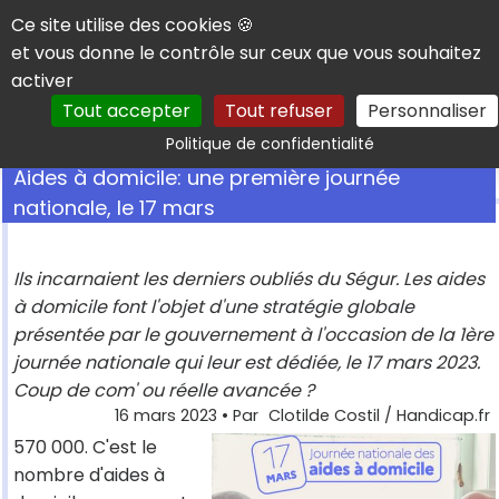
Panneau de gestion des cookies
Ce site utilise des cookies 🍪
et vous donne le contrôle sur ceux que vous souhaitez
activer
Tout accepter
Tout refuser
Personnaliser
Rechercher
Politique de confidentialité
Aides à domicile: une première journée
nationale, le 17 mars
Ils incarnaient les derniers oubliés du Ségur. Les aides
à domicile font l'objet d'une stratégie globale
présentée par le gouvernement à l'occasion de la 1ère
journée nationale qui leur est dédiée, le 17 mars 2023.
Coup de com' ou réelle avancée ?
16 mars 2023
• Par
Clotilde Costil / Handicap.fr
570 000. C'est le
nombre d'aides à