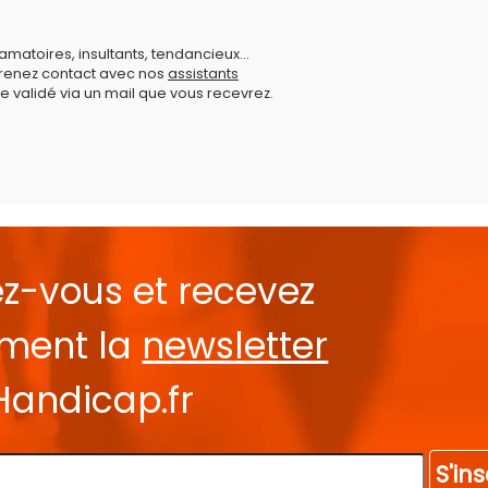
amatoires, insultants, tendancieux...
prenez contact avec nos
assistants
e validé via un mail que vous recevrez.
ez-vous et recevez
ement la
newsletter
Handicap.fr
S'ins