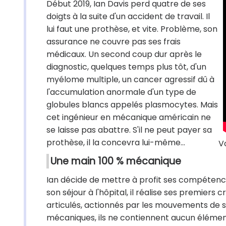
Début 2019, Ian Davis perd quatre de ses
doigts à la suite d'un accident de travail. Il
lui faut une prothèse, et vite. Problème, son
assurance ne couvre pas ses frais
médicaux. Un second coup dur après le
diagnostic, quelques temps plus tôt, d'un
myélome multiple, un cancer agressif dû à
l'accumulation anormale d'un type de
globules blancs appelés plasmocytes. Mais
cet ingénieur en mécanique américain ne
se laisse pas abattre. S'il ne peut payer sa
prothèse, il la concevra lui-même...
Vo
Une main 100 % mécanique
Ian décide de mettre à profit ses compétence
son séjour à l'hôpital, il réalise ses premier
articulés, actionnés par les mouvements de so
mécaniques, ils ne contiennent aucun élément