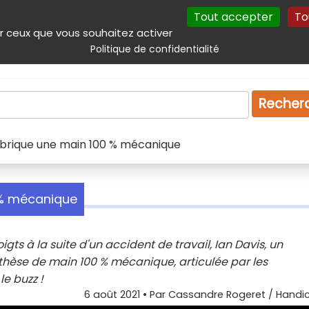
Tout accepter
To
incipal
Navigation complémentaire
Autres services
Plan du site
r ceux que vous souhaitez activer
Politique de confidentialité
Produits & services
Emploi
Droit
Tourism
Recher
brique une main 100 % mécanique
 % mécanique
ts à la suite d'un accident de travail, Ian Davis, un
thèse de main 100 % mécanique, articulée par les
e buzz !
6 août 2021
• Par
Cassandre Rogeret / Handic