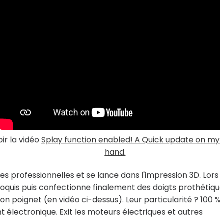
ir la vidéo
Splay function enabled! A Quick update on m
hand.
s professionnelles et se lance dans l'impression 3D. Lors
s croquis puis confectionne finalement des doigts prothétiq
n poignet (en vidéo ci-dessus). Leur particularité ? 100 
 électronique. Exit les moteurs électriques et autres