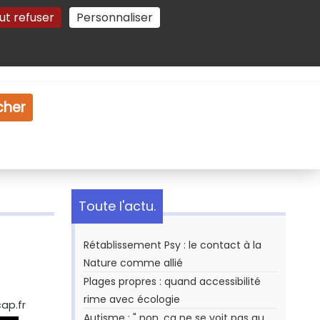
ut refuser
Personnaliser
Gestion des cookies
e
Vidéo
Dossiers
cher
Toute l'actu.
Rétablissement Psy : le contact à la
Nature comme allié
Plages propres : quand accessibilité
rime avec écologie
ap.fr
Autisme : " non, ça ne se voit pas au