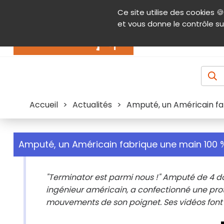
Panneau de gestion des cookies
Ce site utilise des cookies 🍪
Contenu
Aide et accessibilité
Menu pr
et vous donne le contrôle su
Actualités
Accueil
>
Actualités
>
Amputé, un Américain fa
Amputé, un Américain fabrique une main 100
"Terminator est parmi nous !" Amputé de 4 doig
ingénieur américain, a confectionné une pro
mouvements de son poignet. Ses vidéos font l