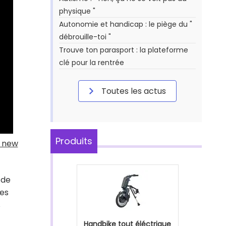
physique "
Autonomie et handicap : le piège du "
débrouille-toi "
Trouve ton parasport : la plateforme
clé pour la rentrée
Toutes les actus
Produits
y new
 de
ues
%
Handbike tout éléctrique