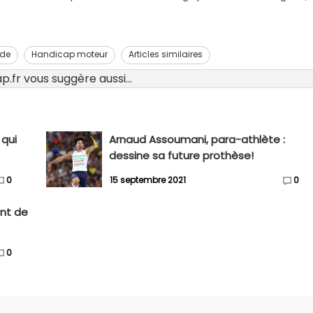
de
Handicap moteur
Articles similaires
.fr vous suggère aussi...
 qui
Arnaud Assoumani, para-athlète :
dessine sa future prothèse!
0
15 septembre 2021
0
nt de
0