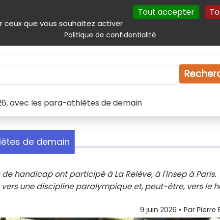
Tout accepter
To
incipal
Navigation complémentaire
Autres services
Plan du site
r ceux que vous souhaitez activer
Politique de confidentialité
Produits & services
Emploi
Droit
Tourism
Recher
26, avec les para-athlètes de demain
hlètes de demain
n de handicap ont participé à La Relève, à l'Insep à Paris.
vers une discipline paralympique et, peut-être, vers le 
9 juin 2026
• Par
Pierre