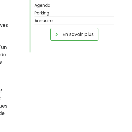
Agenda
Parking
Annuaire
ives
En savoir plus
'un
 de
e
f
s
ques
 de