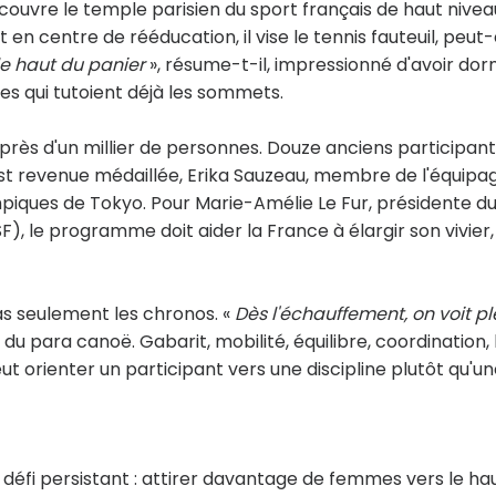
couvre le temple parisien du sport français de haut nivea
en centre de rééducation, il vise le tennis fauteuil, peut
le haut du panier
», résume-t-il, impressionné d'avoir dor
s qui tutoient déjà les sommets.
rès d'un millier de personnes. Douze anciens participant
st revenue médaillée, Erika Sauzeau, membre de l'équipa
piques de Tokyo. Pour Marie-Amélie Le Fur, présidente d
), le programme doit aider la France à élargir son vivier,
as seulement les chronos. «
Dès l'échauffement, on voit pl
 du para canoë. Gabarit, mobilité, équilibre, coordination, 
t orienter un participant vers une discipline plutôt qu'u
 défi persistant : attirer davantage de femmes vers le ha