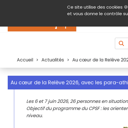
Panneau de gestion des cookies
Ce site utilise des cookies 🍪
Contenu
Aide et accessibilité
Menu pr
et vous donne le contrôle su
Actualités
Accueil
>
Actualités
>
Au cœur de la Relève 20
Au cœur de la Relève 2026, avec les para-at
Les 6 et 7 juin 2026, 26 personnes en situatio
Objectif du programme du CPSF : les orienter 
niveau.