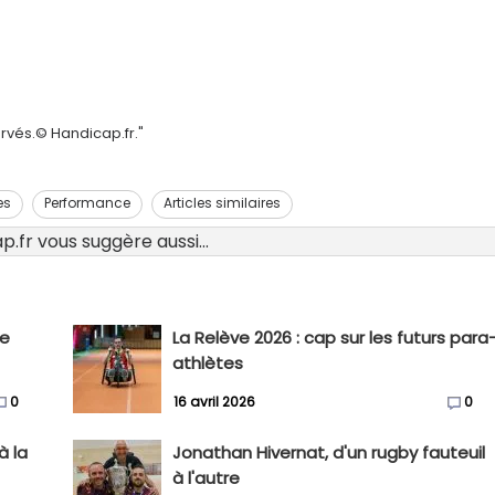
rvés.© Handicap.fr."
es
Performance
Articles similaires
.fr vous suggère aussi...
re
La Relève 2026 : cap sur les futurs para
athlètes
0
16 avril 2026
0
à la
Jonathan Hivernat, d'un rugby fauteuil
à l'autre