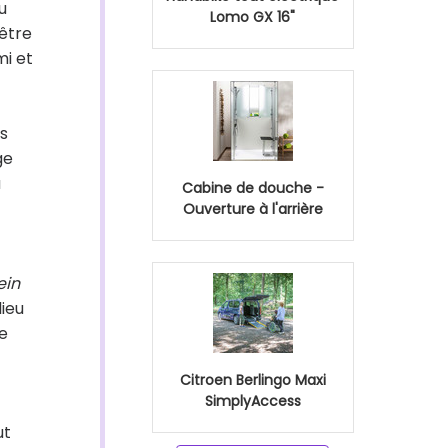
u
Lomo GX 16"
-être
mi et
s
ge
u
Cabine de douche -
Ouverture à l'arrière
ein
lieu
ne
Citroen Berlingo Maxi
SimplyAccess
ut