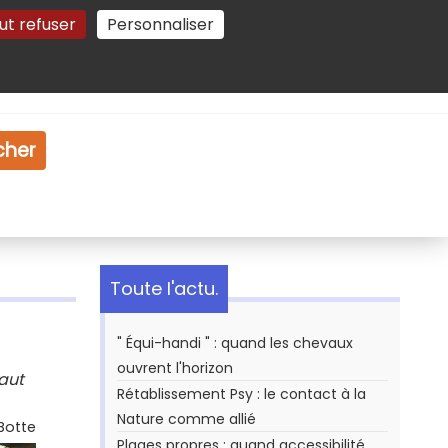
ut refuser
Personnaliser
Gestion des cookies
e
Vidéo
Dossiers
cher
Toute l'actu.
" Équi-handi " : quand les chevaux
ouvrent l'horizon
haut
Rétablissement Psy : le contact à la
Nature comme allié
 Botte
Plages propres : quand accessibilité