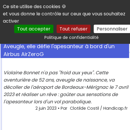
Panneau de gestion des cookies
Ce site utilise des cookies 🍪
et vous donne le contrôle sur ceux que vous souhaitez
activer
Tout accepter
Tout refuser
Personnaliser
Rechercher
Politique de confidentialité
Aveugle, elle défie l'apesanteur à bord d'un
Airbus AirZeroG
Violaine Bonnet n'a pas "froid aux yeux". Cette
aventurière de 52 ans, aveugle de naissance, va
décoller de l'aéroport de Bordeaux-Mérignac le 7 avril
2023 et réaliser un rêve : goûter aux sensations de
l'apesanteur lors d'un vol parabolique.
2 juin 2023
• Par
Clotilde Costil / Handicap.fr