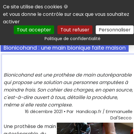
Panneau de gestion des cookies
Ce site utilise des cookies 🍪
et vous donne le contrôle sur ceux que vous souhaitez
activer
Tout accepter
Tout refuser
Personnaliser
Rechercher
Politique de confidentialité
Bionicohand : une main bionique faite maison
Bionicohand est une prothèse de main autoréparable
qui propose une solution aux personnes amputées à
moindre frais. Son cahier des charges, en open source,
c'est-à-dire ouvert à tous, détaille la procédure,
même si elle reste complexe.
16 décembre 2021
• Par
Handicap.fr / Emmanuelle
Dal'Secco
Une prothèse de main
autoréparable, du