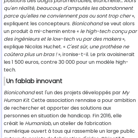
positions des doigts paramétrables, étanchéité… Alors
qu'en réalité, beaucoup d'amputés les abandonnent
parce qu'elles ne conviennent pas ou sont trop cher
»,
expliquent les concepteurs.
Bionicohand
se veut alors
un produit à mi-chemin entre «
le high-tech conçu par
des ingénieurs et le low-tech vu par des makers
»,
explique Nicolas Huchet. «
C'est sûr, une prothèse ne
coûtera plus un bras !
», ironise-t-il. Le prix avoisinerait
les 1 500 euros, contre 30 000 pour un modèle high-
tech.
Un fablab innovant
Bionicohand
est l'un des projets développés par
My
Human Kit
. Cette association rennaise a pour ambition
de rechercher et apporter des solutions aux
personnes en situation de handicap. Fin 2016, elle
créait le
Humanlab
, un atelier de fabrication
numérique ouvert à tous qui rassemble un large public