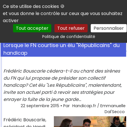
Panneau de gestion des cookies
Ce site utilise des cookies 🍪
et vous donne le contrôle sur ceux que vous souhaitez
activer
Tout accepter
Tout refuser
Personnaliser
Rechercher
Politique de confidentialité
Lorsque le FN courtise un élu "Républicains" du
handicap
Frédéric Bouscarle cédera-t-il au chant des sirènes
du FN qui lui propose de présider son collectif
handicap? Cet élu "Les Républicains", malentendant,
invite son actuel parti à revoir ses stratégies pour
enrayer la fuite de la jeune garde...
22 septembre 2015
• Par
Handicap.fr / Emmanuelle
Dal'Secco
Frédéric Bouscarle,
président de Handi