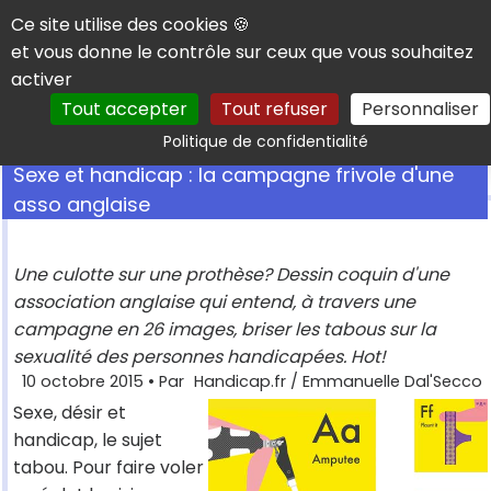
Panneau de gestion des cookies
Ce site utilise des cookies 🍪
et vous donne le contrôle sur ceux que vous souhaitez
activer
Tout accepter
Tout refuser
Personnaliser
Rechercher
Politique de confidentialité
Sexe et handicap : la campagne frivole d'une
asso anglaise
Une culotte sur une prothèse? Dessin coquin d'une
association anglaise qui entend, à travers une
campagne en 26 images, briser les tabous sur la
sexualité des personnes handicapées. Hot!
10 octobre 2015
• Par
Handicap.fr / Emmanuelle Dal'Secco
Sexe, désir et
handicap, le sujet
tabou. Pour faire voler