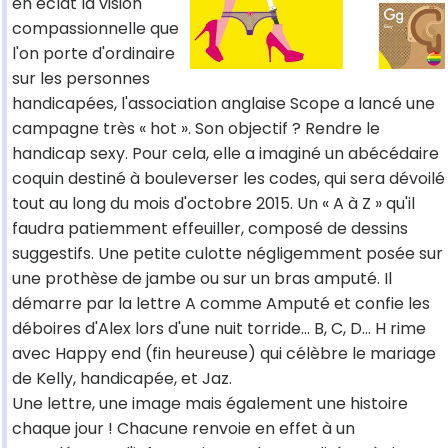
en éclat la vision
compassionnelle que
l'on porte d'ordinaire
sur les personnes
handicapées, l'association anglaise Scope a lancé une
campagne très « hot ». Son objectif ? Rendre le
handicap sexy. Pour cela, elle a imaginé un abécédaire
coquin destiné à bouleverser les codes, qui sera dévoilé
tout au long du mois d'octobre 2015. Un « A à Z » qu'il
faudra patiemment effeuiller, composé de dessins
suggestifs. Une petite culotte négligemment posée sur
une prothèse de jambe ou sur un bras amputé. Il
démarre par la lettre A comme Amputé et confie les
déboires d'Alex lors d'une nuit torride… B, C, D… H rime
avec Happy end (fin heureuse) qui célèbre le mariage
de Kelly, handicapée, et Jaz.
Une lettre, une image mais également une histoire
chaque jour ! Chacune renvoie en effet à un