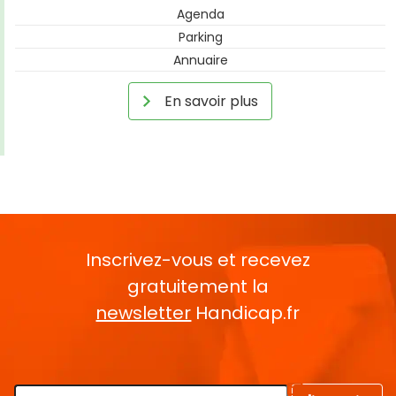
Agenda
Parking
Annuaire
En savoir plus
Inscrivez-vous et recevez
gratuitement la
newsletter
Handicap.fr
Rentrez votre E-mail