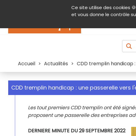
Panneau de gestion des cookies
Ce site utilise des cookies 🍪
Contenu
Aide et accessibilité
Menu pr
et vous donne le contrôle su
Actualités
Accueil
>
Actualités
>
CDD tremplin handicap : 
CDD tremplin handicap : une passerelle vers l'
Les tout premiers CDD tremplin ont été signés 
proposent une passerelle des entreprises ada
DERNIERE MINUTE DU 29 SEPTEMBRE 2022