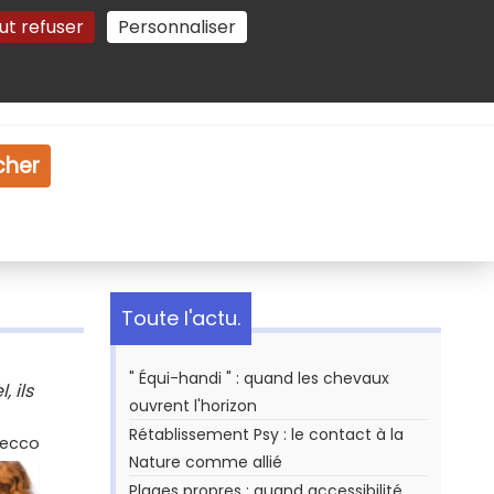
ut refuser
Personnaliser
Gestion des cookies
e
Vidéo
Dossiers
cher
Toute l'actu.
" Équi-handi " : quand les chevaux
 ils
ouvrent l'horizon
Rétablissement Psy : le contact à la
Secco
Nature comme allié
Plages propres : quand accessibilité