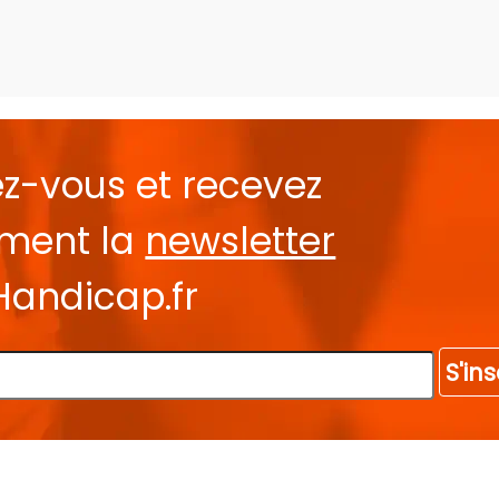
ez-vous et recevez
ement la
newsletter
Handicap.fr
S'ins