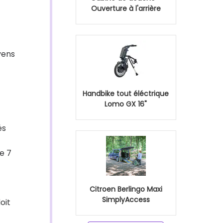
Ouverture à l'arrière
yens
Handbike tout éléctrique
Lomo GX 16"
és
le 7
Citroen Berlingo Maxi
SimplyAccess
oit