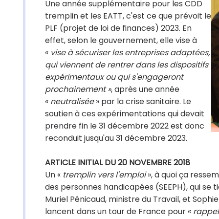
Une année supplémentaire pour les CDD
tremplin et les EATT, c'est ce que prévoit le
PLF (projet de loi de finances) 2023. En
effet, selon le gouvernement, elle vise à
«
vise à sécuriser les entreprises adaptées,
qui viennent de rentrer dans les dispositifs
expérimentaux ou qui s'engageront
prochainement »
, après une année
«
neutralisée
» par la crise sanitaire. Le
soutien à ces expérimentations qui devait
prendre fin le 31 décembre 2022 est donc
reconduit jusqu'au 31 décembre 2023.
ARTICLE INITIAL DU 20 NOVEMBRE 2018
Un «
tremplin vers l'emploi
», à quoi ça resse
des personnes handicapées (SEEPH), qui se tie
Muriel Pénicaud, ministre du Travail, et Sophi
lancent dans un tour de France pour «
rappel