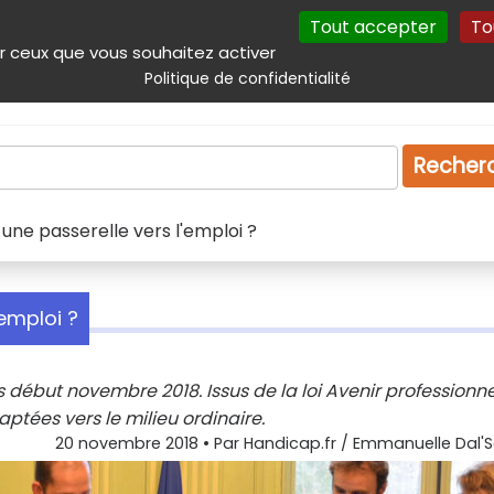
Tout accepter
To
incipal
Navigation complémentaire
Autres services
Plan du site
r ceux que vous souhaitez activer
Politique de confidentialité
Produits & services
Emploi
Droit
Tourism
Recher
une passerelle vers l'emploi ?
emploi ?
début novembre 2018. Issus de la loi Avenir professionnel,
ptées vers le milieu ordinaire.
20 novembre 2018
• Par
Handicap.fr / Emmanuelle Dal'