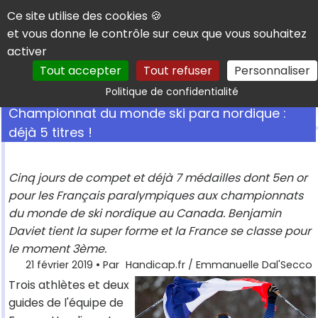
Panneau de gestion des cookies
Ce site utilise des cookies 🍪
et vous donne le contrôle sur ceux que vous souhaitez
activer
Tout accepter
Tout refuser
Personnaliser
Rechercher
Politique de confidentialité
Championnat du monde ski para nordique :
déjà 5 titres !
Cinq jours de compet et déjà 7 médailles dont 5en or
pour les Français paralympiques aux championnats
du monde de ski nordique au Canada. Benjamin
Daviet tient la super forme et la France se classe pour
le moment 3ème.
21 février 2019
• Par
Handicap.fr / Emmanuelle Dal'Secco
Trois athlètes et deux
guides de l'équipe de