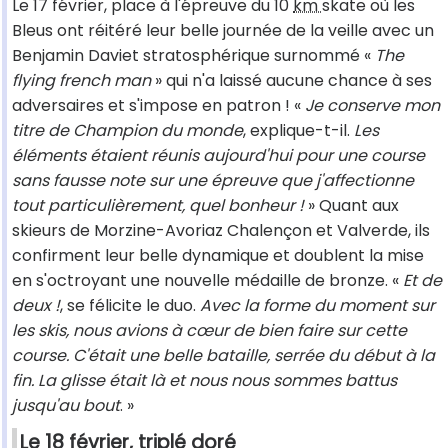
Le 17 février, place à l'épreuve du 10
km
skate où les
Bleus ont réitéré leur belle journée de la veille avec un
Benjamin Daviet stratosphérique surnommé «
The
flying french man
» qui n'a laissé aucune chance à ses
adversaires et s'impose en patron ! «
Je conserve mon
titre de Champion du monde
, explique-t-il.
Les
éléments étaient réunis aujourd'hui pour une course
sans fausse note sur une épreuve que j'affectionne
tout particulièrement, quel bonheur !
» Quant aux
skieurs de Morzine-Avoriaz Chalençon et Valverde, ils
confirment leur belle dynamique et doublent la mise
en s'octroyant une nouvelle médaille de bronze. «
Et de
deux !
, se félicite le duo.
Avec la forme du moment sur
les skis, nous avions à cœur de bien faire sur cette
course. C'était une belle bataille, serrée du début à la
fin. La glisse était là et nous nous sommes battus
jusqu'au bout
. »
Le 18 février, triplé doré