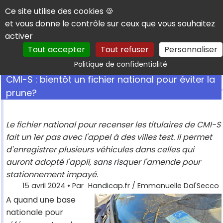
Panneau de gestion des cookies
Ce site utilise des cookies 🍪
et vous donne le contrôle sur ceux que vous souhaitez
activer
Tout accepter
Tout refuser
Personnaliser
Rechercher
Politique de confidentialité
CMI-S : bientôt un fichier national pour éviter la
prune?
Le fichier national pour recenser les titulaires de CMI-S
fait un 1er pas avec l'appel à des villes test. Il permet
d'enregistrer plusieurs véhicules dans celles qui
auront adopté l'appli, sans risquer l'amende pour
stationnement impayé.
15 avril 2024
• Par
Handicap.fr / Emmanuelle Dal'Secco
A quand une base
nationale pour