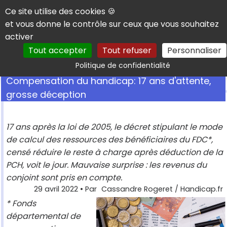
Panneau de gestion des cookies
Ce site utilise des cookies 🍪
et vous donne le contrôle sur ceux que vous souhaitez
activer
Tout accepter
Tout refuser
Personnaliser
Rechercher
Politique de confidentialité
Compensation du handicap: 17 ans d'attente,
grosse déception
17 ans après la loi de 2005, le décret stipulant le mode
de calcul des ressources des bénéficiaires du FDC*,
censé réduire le reste à charge après déduction de la
PCH, voit le jour. Mauvaise surprise : les revenus du
conjoint sont pris en compte.
29 avril 2022
• Par
Cassandre Rogeret / Handicap.fr
* Fonds
départemental de