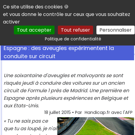
Panneau de gestion des cookies
Ce site utilise des cookies 🍪
et vous donne le contrôle sur ceux que vous souhaitez
activer
Tout accepter
Tout refuser
Personnaliser
Rechercher
Politique de confidentialité
Espagne : des aveugles expérimentent la
conduite sur circuit
Une soixantaine d'aveugles et malvoyants se sont
risqués jeudi à conduire des voitures sur un ancien
circuit de Formule 1 près de Madrid. Une première en
Espagne après plusieurs expériences en Belgique et
aux Etats-Unis.
18 juillet 2015
• Par
Handicap.fr avec l'AFP
« Tu ne sais pas ce
que tu as loupé, je n'ai