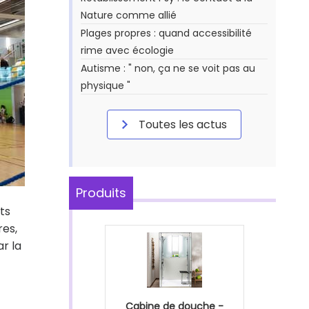
Nature comme allié
Plages propres : quand accessibilité
rime avec écologie
Autisme : " non, ça ne se voit pas au
physique "
Toutes les actus
Produits
its
res,
r la
Cabine de douche -