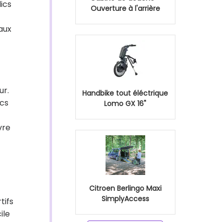
lics
Ouverture à l'arrière
aux
ur.
Handbike tout éléctrique
ics
Lomo GX 16"
vre
Citroen Berlingo Maxi
SimplyAccess
tifs
ile