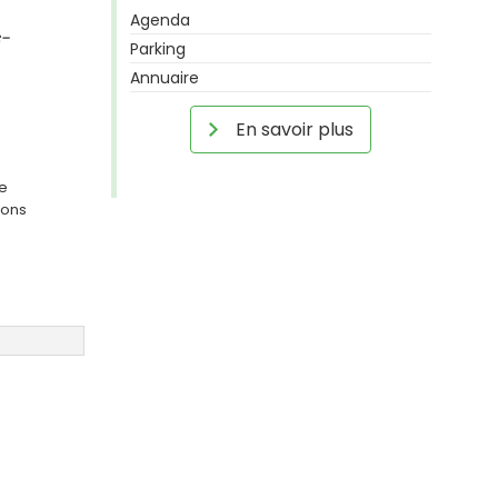
Agenda
s-
Parking
Annuaire
En savoir plus
ge
ions