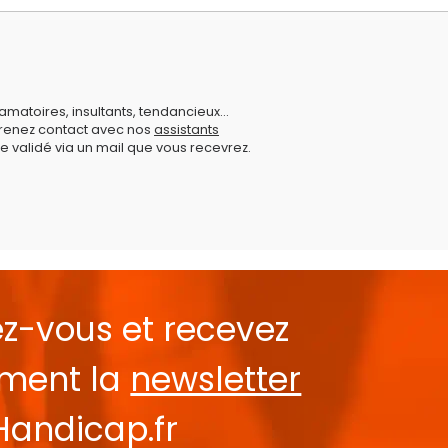
amatoires, insultants, tendancieux...
prenez contact avec nos
assistants
e validé via un mail que vous recevrez.
ez-vous et recevez
ement la
newsletter
Handicap.fr