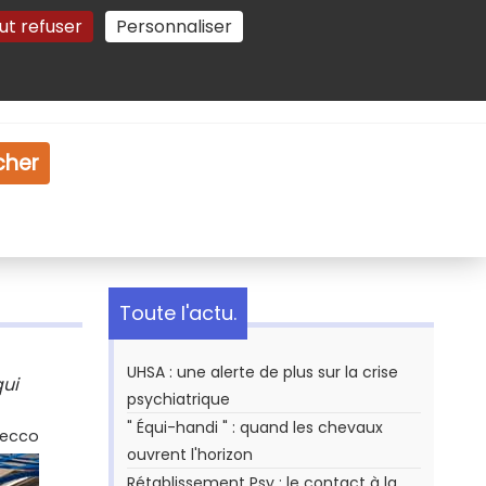
ut refuser
Personnaliser
Gestion des cookies
e
Vidéo
Dossiers
cher
Toute l'actu.
UHSA : une alerte de plus sur la crise
qui
psychiatrique
" Équi-handi " : quand les chevaux
Secco
ouvrent l'horizon
Rétablissement Psy : le contact à la