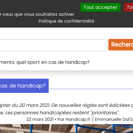
Tout accepter
To
incipal
Navigation complémentaire
Autres services
Plan du site
r ceux que vous souhaitez activer
Politique de confidentialité
Produits & services
Emploi
Droit
Tourism
Recher
ents: quel sport en cas de handicap?
 cas de handicap?
er du 20 mars 2021. De nouvelles règles sont édictées 
. Les personnes handicapées restent "prioritaires".
22 mars 2021
• Par
Handicap.fr / Emmanuelle Dal'