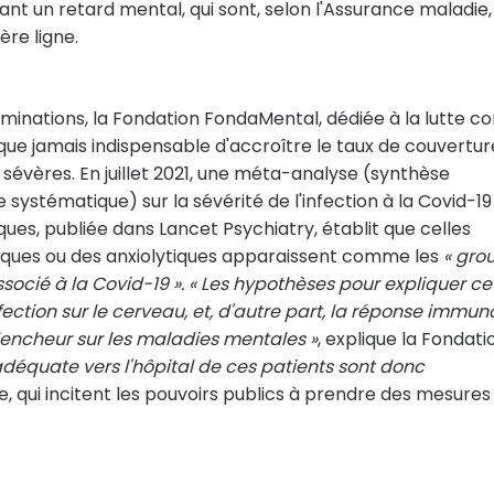
tant un retard mental, qui sont, selon l'Assurance maladie
re ligne.
minations, la Fondation FondaMental, dédiée à la lutte c
 que jamais indispensable d'accroître le taux de couvertur
sévères. En juillet 2021, une méta-analyse (synthèse
 systématique) sur la sévérité de l'infection à la Covid-19
es, publiée dans Lancet Psychiatry, établit que celles
iques ou des anxiolytiques apparaissent comme les
« gro
socié à la Covid-19 ».
« Les hypothèses pour expliquer ce
infection sur le cerveau, et, d'autre part, la réponse immun
clencheur sur les maladies mentales »
, explique la Fondati
 adéquate vers l'hôpital de ces patients sont donc
e, qui incitent les pouvoirs publics à prendre des mesures