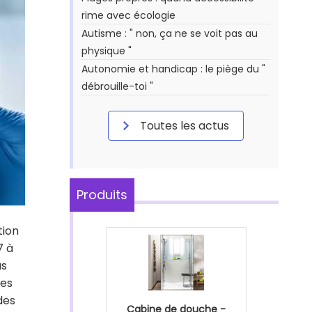
rime avec écologie
Autisme : " non, ça ne se voit pas au
physique "
Autonomie et handicap : le piège du "
débrouille-toi "
Toutes les actus
Produits
tion
7 à
us
les
des
Cabine de douche -