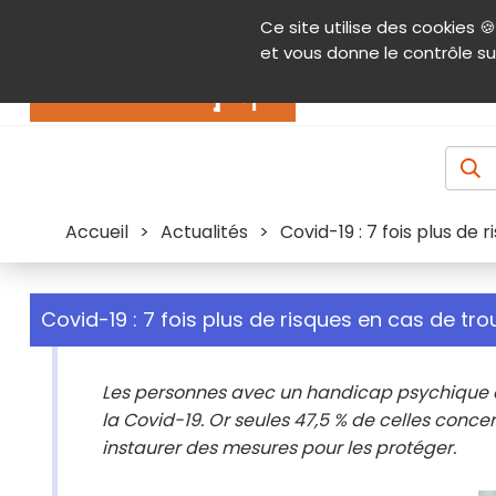
Panneau de gestion des cookies
Ce site utilise des cookies 🍪
Contenu
Aide et accessibilité
Menu pr
et vous donne le contrôle su
Actualités
Accueil
>
Actualités
>
Covid-19 : 7 fois plus de 
Covid-19 : 7 fois plus de risques en cas de tr
Les personnes avec un handicap psychique cou
la Covid-19. Or seules 47,5 % de celles conc
instaurer des mesures pour les protéger.