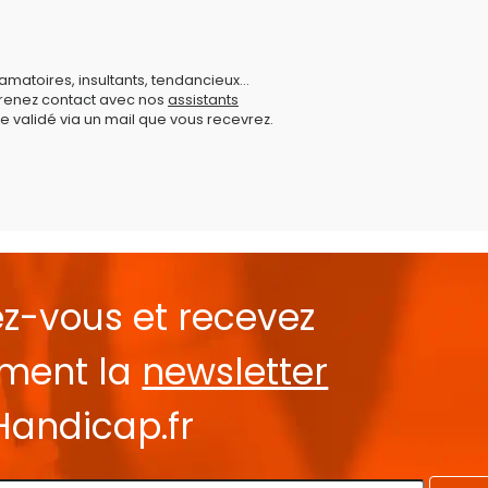
amatoires, insultants, tendancieux...
prenez contact avec nos
assistants
e validé via un mail que vous recevrez.
ez-vous et recevez
ement la
newsletter
Handicap.fr