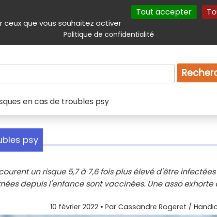
Tout accepter
To
incipal
Navigation complémentaire
Autres services
Plan du site
r ceux que vous souhaitez activer
Politique de confidentialité
Produits & services
Emploi
Droit
Tourism
Recher
risques en cas de troubles psy
oubles psy
rent un risque 5,7 à 7,6 fois plus élevé d'être infectées
ernées depuis l'enfance sont vaccinées. Une asso exhorte 
10 février 2022
• Par
Cassandre Rogeret / Handic