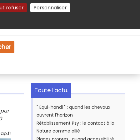
ut refuser
Personnaliser
Gestion des cookies
e
Vidéo
Dossiers
cher
Toute l'actu.
" Équi-handi " : quand les chevaux
 par
ouvrent l'horizon
à
Rétablissement Psy : le contact à la
Nature comme allié
ap.fr
Plages propres : quand accessibilité