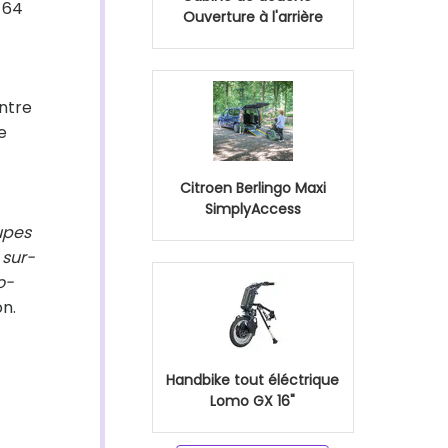
, 64
Ouverture à l'arrière
ontre
e
Citroen Berlingo Maxi
SimplyAccess
upes
 sur-
o-
on.
Handbike tout éléctrique
Lomo GX 16"