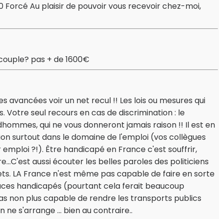
 Forcé Au plaisir de pouvoir vous recevoir chez-moi,
 couple? pas + de 1600€
 avancées voir un net recul !! Les lois ou mesures qui
s. Votre seul recours en cas de discrimination : le
dhommes, qui ne vous donneront jamais raison !! Il est en
ation surtout dans le domaine de l'emploi (vos collègues
 emploi ?!). Être handicapé en France c'est souffrir,
re...C'est aussi écouter les belles paroles des politiciens
crets. LA France n'est même pas capable de faire en sorte
places handicapés (pourtant cela ferait beaucoup
t pas non plus capable de rendre les transports publics
 ne s'arrange ... bien au contraire..