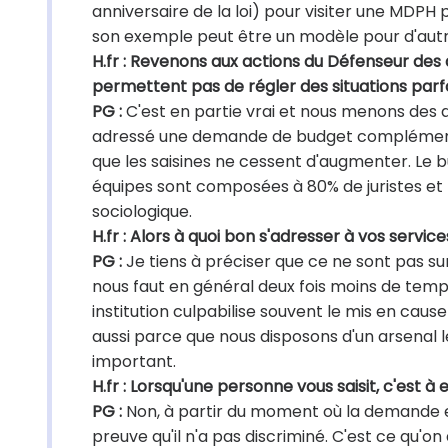
anniversaire de la loi) pour visiter une MDPH
son exemple peut être un modèle pour d'aut
H.fr : Revenons aux actions du Défenseur des d
permettent pas de régler des situations parf
PG :
C'est en partie vrai et nous menons des ac
adressé une demande de budget complémentai
que les saisines ne cessent d'augmenter. Le b
équipes sont composées à 80% de juristes et
sociologique.
H.fr : Alors à quoi bon s'adresser à vos servic
PG :
Je tiens à préciser que ce ne sont pas sur 
nous faut en général deux fois moins de temps
institution culpabilise souvent le mis en cause
aussi parce que nous disposons d'un arsenal lé
important.
H.fr : Lorsqu'une personne vous saisit, c'est à 
PG :
Non, à partir du moment où la demande es
preuve qu'il n'a pas discriminé. C'est ce qu'on 