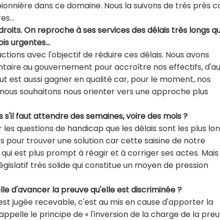
 pionnière dans ce domaine. Nous la suivons de très près c
res…
roits. On reproche à ses services des délais très longs qu
ois urgentes…
tions avec l'objectif de réduire ces délais. Nous avons
re au gouvernement pour accroître nos effectifs, d'a
ut est aussi gagner en qualité car, pour le moment, nos
 nous souhaitons nous orienter vers une approche plus
es s'il faut attendre des semaines, voire des mois ?
les questions de handicap que les délais sont les plus long
 pour trouver une solution car cette saisine de notre
 qui est plus prompt à réagir et à corriger ses actes. Mais
gislatif très solide qui constitue un moyen de pression
elle d'avancer la preuve qu'elle est discriminée ?
t jugée recevable, c'est au mis en cause d'apporter la
appelle le principe de « l'inversion de la charge de la preu