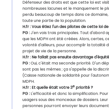
Défenseur des droits est que cette loi est vi
nombreuses lacunes et le manquement le plus 
perdu beaucoup de temps dans ce domaine, ce 
toute une partie de la population.
H.fr : Vous étiez l'un des pilotes de cette loi 
PG :
J'en vois trois principales. Tout d'abord
que les MDPH ont été créées. Alors, certes, c
volonté d'ailleurs, pour accomplir la totalit
projet de vie de la personne.
H.fr : Ne fallait pas ensuite davantage d'équit
PG :
Oui, c'était ma seconde priorité. D'un dé
sont pas les mêmes ; ça s'appelle de la discr
(Caisse nationale de solidarité pour l'autono
MDPH.
e
H.fr : Et quelle était votre 3
priorité ?
PG :
L'efficacité et donc la simplification. Po
usagers sous des monceaux de dossiers. Leur n
personnes pourront envoyer leurs documents pa