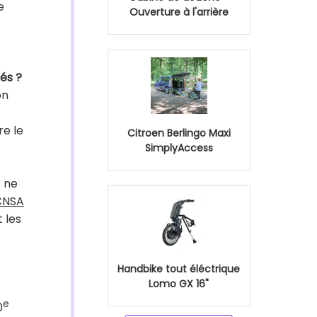
e
Ouverture à l'arrière
tés ?
on
re le
Citroen Berlingo Maxi
SimplyAccess
s ne
CNSA
 les
Handbike tout éléctrique
Lomo GX 16"
e
0