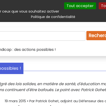
Tout accepter
To
incipal
Navigation complémentaire
Autres services
Plan du site
r ceux que vous souhaitez activer
Politique de confidentialité
Produits & services
Emploi
Droit
Tourism
Recher
ndicap : des actions possibles !
possibles !
gré des lois solides, en matière de santé, d'éducation m
ens continuent d'être bafoués. Le point avec Patrick Gohet
19 mars 2015
• Par
Patrick Gohet, adjoint au Défenseur des d