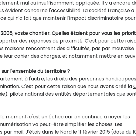
siblement mal ou insuffisamment appliquée. Il y a encore d
évident concerne l'accessibilité. La société française a
qui n'a fait que maintenir l'impact discriminatoire pour
de 2005, vaste chantier. Quelles étaient pour vous les priori
 apporter des réponses de proximité. C'est pour cette rais
es maisons rencontrent des difficultés, pas par mauvaise
é de leur cahier des charges, et notamment mettre en œuv
é sur l'ensemble du territoire ?
partement à l'autre, les droits des personnes handicapée
imination. C'est pour cette raison que nous avons créé la
mie), pilote national des entités départementales que sont
ur le moment, c'est un échec car on continue à noyer les
umérisation va peut-être simplifier les choses. Les
r mail. J'étais dans le Nord le 11 février 2015 (date du 1