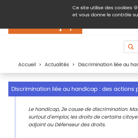
Panneau de gestion des cookies
Ce site utilise des cookies 🍪
Contenu
Aide et accessibilité
Menu pr
et vous donne le contrôle su
Actualités
Accueil
>
Actualités
>
Discrimination liée au ha
Discrimination liée au handicap : des actions 
Le handicap, 2e cause de discrimination. Mal
surtout d'emploi, les droits de certains citoy
adjoint au Défenseur des droits.