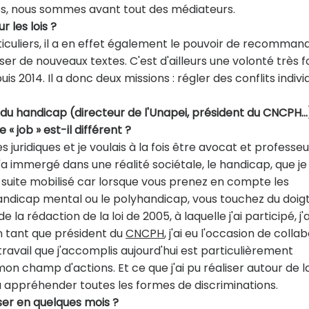
es, nous sommes avant tout des médiateurs.
r les lois ?
rticuliers, il a en effet également le pouvoir de recomman
ser de nouveaux textes. C'est d'ailleurs une volonté très f
 2014. Il a donc deux missions : régler des conflits indivi
eu du handicap (directeur de l'Unapei, président du CNCPH…
« job » est-il différent ?
s juridiques et je voulais à la fois être avocat et professeu
m'a immergé dans une réalité sociétale, le handicap, que je
de suite mobilisé car lorsque vous prenez en compte les
 handicap mental ou le polyhandicap, vous touchez du doig
la rédaction de la loi de 2005, à laquelle j'ai participé, j'a
en tant que président du
CNCPH
, j'ai eu l'occasion de colla
travail que j'accomplis aujourd'hui est particulièrement
on champ d'actions. Et ce que j'ai pu réaliser autour de l
 appréhender toutes les formes de discriminations.
ser en quelques mois ?