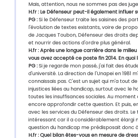
Mais, attention, nous ne sommes pas des jug
H.fr : Le Défenseur peut-il également influer su
PG :
Si le Défenseur traite les saisines des pa
l'évolution de textes existants, voire de propo
de Jacques Toubon, Défenseur des droits depuis
et nourrir des actions d'ordre plus général.
H.fr : Après une longue carrière dans le mili
vous avez accepté ce poste fin 2014. En quoi le 
PG :
Si je regarde mon passé, j'ai fait des étude
d'université. La direction de l'Unapei en 1981 
connaissais pas. C'est un sujet qui m'a tout 
injustices liées au handicap, surtout avec le
toutes les insuffisances sociales. Au moment de 
encore approfondir cette question. Et puis, 
avec les services du Défenseur des droits. Le 
intéressant car il a considérablement élargi m
question du handicap me prédisposait donc à
H.fr : Quel bilan êtes-vous en mesure de dres