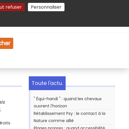
ut refuser
Personnaliser
Gestion des cookies
e
Vidéo
Dossiers
cher
Toute l'actu.
" Équi-handi " : quand les chevaux
ais
ouvrent l'horizon
,
Rétablissement Psy : le contact à la
Nature comme allié
roits
Plages propres : quand accessibilité