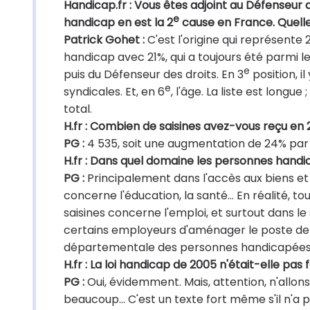
Handicap.fr : Vous êtes adjoint au Défenseur 
e
handicap en est la 2
cause en France. Quelle
Patrick Gohet :
C'est l'origine qui représente 
handicap avec 21%, qui a toujours été parmi l
e
puis du Défenseur des droits. En 3
position, il
e
syndicales. Et, en 6
, l'âge. La liste est longu
total.
H.fr : Combien de saisines avez-vous reçu en 
PG :
4 535, soit une augmentation de 24% par 
H.fr : Dans quel domaine les personnes handic
PG :
Principalement dans l'accès aux biens et 
concerne l'éducation, la santé… En réalité, to
saisines concerne l'emploi, et surtout dans l
certains employeurs d'aménager le poste de 
départementale des personnes handicapées)
H.fr : La loi handicap de 2005 n'était-elle pas 
PG :
Oui, évidemment. Mais, attention, n'allons
beaucoup… C'est un texte fort même s'il n'a 