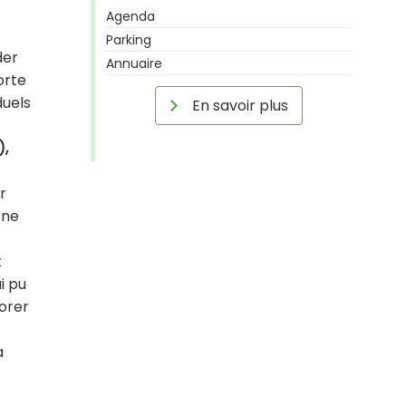
Agenda
Parking
der
Annuaire
orte
duels
En savoir plus
),
r
 ne
t
i pu
borer
a