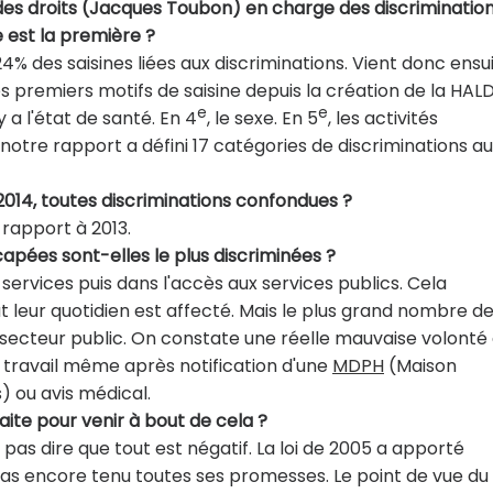
des droits (Jacques Toubon) en charge des discrimination
 est la première ?
24% des saisines liées aux discriminations. Vient donc ensui
es premiers motifs de saisine depuis la création de la HAL
e
e
 y a l'état de santé. En 4
, le sexe. En 5
, les activités
e ; notre rapport a défini 17 catégories de discriminations au
2014, toutes discriminations confondues ?
rapport à 2013.
apées sont-elles le plus discriminées ?
services puis dans l'accès aux services publics. Cela
ut leur quotidien est affecté. Mais le plus grand nombre d
e secteur public. On constate une réelle mauvaise volonté
travail même après notification d'une
MDPH
(Maison
 ou avis médical.
faite pour venir à bout de cela ?
 pas dire que tout est négatif. La loi de 2005 a apporté
pas encore tenu toutes ses promesses. Le point de vue du