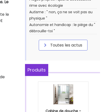
s. Le
rime avec écologie
Autisme : " non, ça ne se voit pas au
te le
physique "
DE
Autonomie et handicap : le piège du "
débrouille-toi "
Toutes les actus
Produits
e
 de
Cabine de douche -