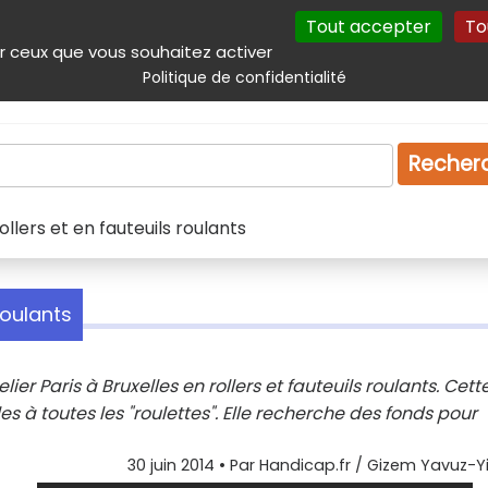
Tout accepter
To
incipal
Navigation complémentaire
Autres services
Plan du site
r ceux que vous souhaitez activer
Politique de confidentialité
Produits & services
Emploi
Droit
Tourism
Recher
rollers et en fauteuils roulants
 roulants
ier Paris à Bruxelles en rollers et fauteuils roulants. Cett
les à toutes les "roulettes". Elle recherche des fonds pour
30 juin 2014
• Par
Handicap.fr / Gizem Yavuz-Y