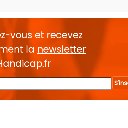
ez-vous et recevez
ement la
newsletter
Handicap.fr
S'ins