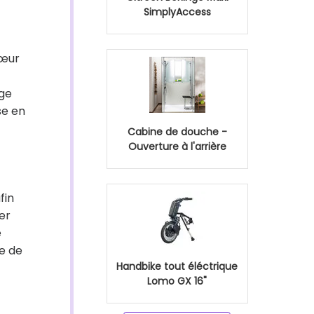
SimplyAccess
cœur
uge
se en
Cabine de douche -
Ouverture à l'arrière
fin
er
e
re de
Handbike tout éléctrique
Lomo GX 16"