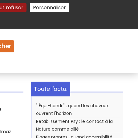
ut refuser
Personnaliser
Gestion des cookies
e
Vidéo
Dossiers
cher
Toute l'actu.
" Équi-handi " : quand les chevaux
e
ouvrent l'horizon
Rétablissement Psy : le contact à la
Nature comme allié
ilmaz
Plages propres : quand accessibilité