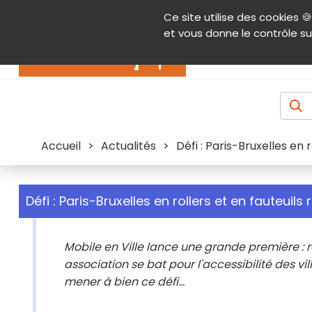
Panneau de gestion des cookies
Ce site utilise des cookies 🍪
Contenu
Aide et accessibilité
Menu pr
et vous donne le contrôle su
Actualités
Accueil
>
Actualités
>
Défi : Paris-Bruxelles en 
Défi : Paris-Bruxelles en rollers et en fauteuils
Mobile en Ville lance une grande première : rel
association se bat pour l'accessibilité des vil
mener à bien ce défi...