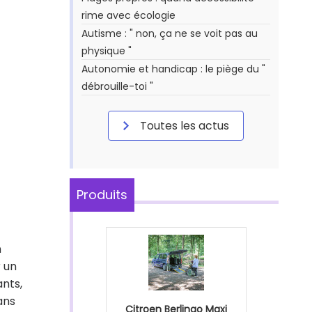
rime avec écologie
Autisme : " non, ça ne se voit pas au
physique "
Autonomie et handicap : le piège du "
débrouille-toi "
Toutes les actus
Produits
n
r un
ants,
 ans
Citroen Berlingo Maxi