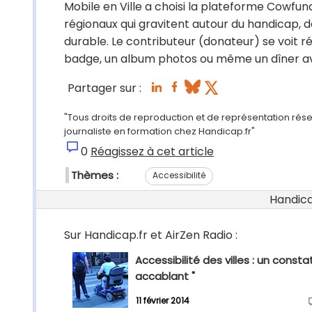
Mobile en Ville a choisi la plateforme Cowfun
régionaux qui gravitent autour du handicap, 
durable. Le contributeur (donateur) se voit r
badge, un album photos ou même un dîner ave
Partager sur :
"Tous droits de reproduction et de représentation rése
journaliste en formation chez Handicap.fr"
0
Réagissez à cet article
Thèmes :
Accessibilité
Handicap
Sur Handicap.fr et AirZen Radio :
Accessibilité des villes : un constat
accablant "
11 février 2014