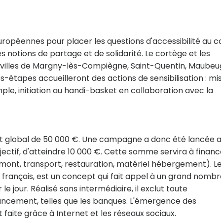
européennes pour placer les questions d'accessibilité au 
es notions de partage et de solidarité. Le cortège et les
es villes de Margny-lès-Compiègne, Saint-Quentin, Maube
lles-étapes accueilleront des actions de sensibilisation : mi
mple, initiation au handi-basket en collaboration avec la
dget global de 50 000 €. Une campagne a donc été lancée a
jectif, d'atteindre 10 000 €. Cette somme servira à financ
amont, transport, restauration, matériel hébergement). L
 français, est un concept qui fait appel à un grand nomb
e jour. Réalisé sans intermédiaire, il exclut toute
inancement, telles que les banques. L'émergence des
 faite grâce à Internet et les réseaux sociaux.