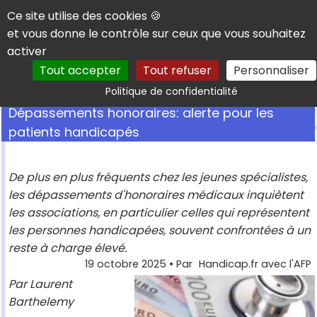
Panneau de gestion des cookies
Ce site utilise des cookies 🍪
et vous donne le contrôle sur ceux que vous souhaitez
activer
Tout accepter
Tout refuser
Personnaliser
Rechercher
Politique de confidentialité
Dépassements honoraires: alerte pour les
patients handicapés
De plus en plus fréquents chez les jeunes spécialistes,
les dépassements d'honoraires médicaux inquiètent
les associations, en particulier celles qui représentent
les personnes handicapées, souvent confrontées à un
reste à charge élevé.
19 octobre 2025
• Par
Handicap.fr avec l'AFP
Par Laurent
Barthelemy