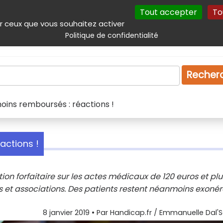
Tout accepter
To
incipal
Navigation complémentaire
Autres services
Plan du site
r ceux que vous souhaitez activer
Politique de confidentialité
Produits & services
Emploi
Droit
Tourism
Recher
oins remboursés : réactions !
actions !
on forfaitaire sur les actes médicaux de 120 euros et plu
 et associations. Des patients restent néanmoins exonér
8 janvier 2019
• Par
Handicap.fr / Emmanuelle Dal'