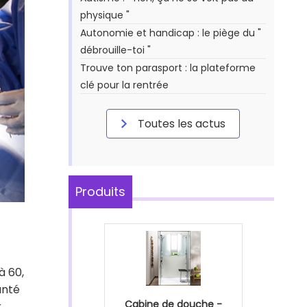
physique "
Autonomie et handicap : le piège du "
débrouille-toi "
Trouve ton parasport : la plateforme
clé pour la rentrée
Toutes les actus
Produits
à 60,
anté
Cabine de douche -
r