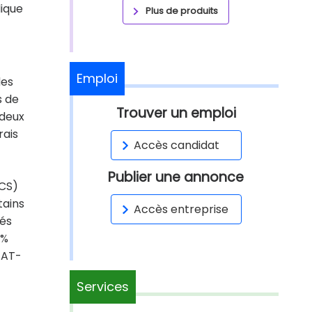
lique
Plus de produits
Emploi
des
s de
Trouver un emploi
 deux
rais
Accès candidat
Publier une annonce
ACS)
tains
Accès entreprise
rés
 %
e AT-
Services