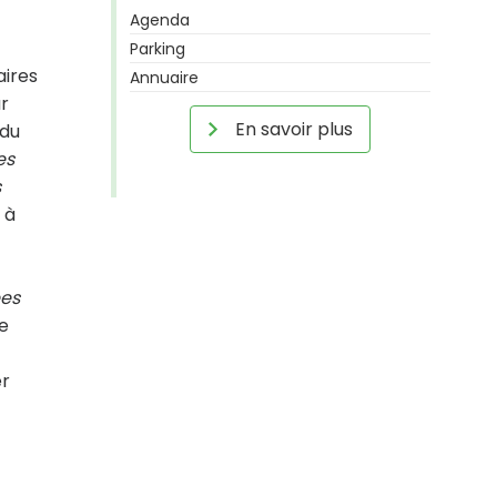
Agenda
Parking
aires
Annuaire
r
En savoir plus
 du
es
s
 à
ées
te
er