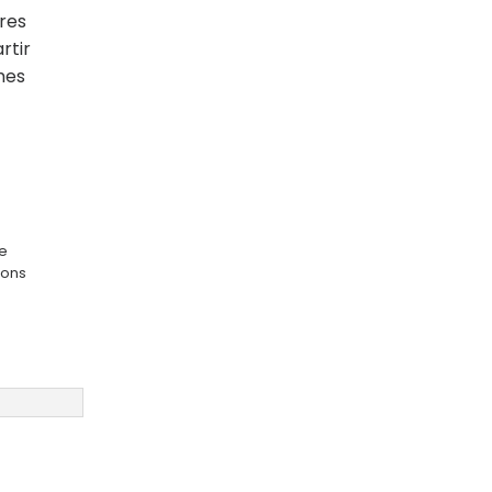
res
rtir
mes
ge
ions