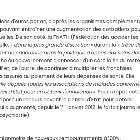
llions d'euros par an, d'après les organismes complément
 pouvant entraîner une augmentation des cotisations pou
elles. De son côté, la FNATH (Fédération des accidentés
elle, «
dans la plus grande discrétion
» durant la «
trêve d
nt de cohérence dans la politique d'accès aux soins de
oche au gouvernement d'annoncer d'un côté la fin du reste
if et, de l'autre, de continuer à multiplier les franchises
s assurés au paiement de leurs dépenses de santé. Elle
lle appelle toutes les associations de malades concern
seil d'Etat pour en obtenir l'annulation
». Pour rappel, cet
éposé un recours devant le Conseil d'Etat pour obtenir
er
ui a augmenté, depuis le 1
janvier 2018, le forfait journali
psychiatrie).
e néanmoins de nouveaux remboursements à 100%,