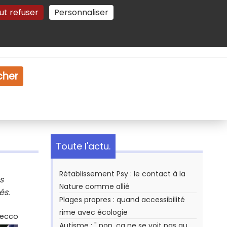
ut refuser
Personnaliser
Gestion des cookies
e
Vidéo
Dossiers
cher
Toute l'actu.
Rétablissement Psy : le contact à la
s
Nature comme allié
és.
Plages propres : quand accessibilité
rime avec écologie
Secco
Autisme : " non, ça ne se voit pas au