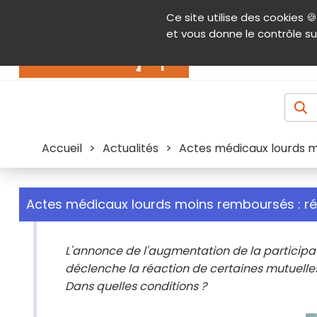
Panneau de gestion des cookies
Ce site utilise des cookies 🍪
Contenu
Aide et accessibilité
Menu pr
et vous donne le contrôle su
Actualités
Accueil
>
Actualités
>
Actes médicaux lourds m
Actes médicaux lourds moins remboursés : ré
L'annonce de l'augmentation de la participati
déclenche la réaction de certaines mutuelles
Dans quelles conditions ?