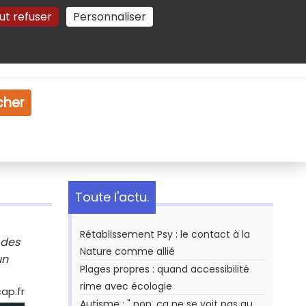
ut refuser
Personnaliser
Gestion des cookies
e
Vidéo
Dossiers
cher
Toute l'actu.
Rétablissement Psy : le contact à la
 des
Nature comme allié
un
Plages propres : quand accessibilité
rime avec écologie
ap.fr
Autisme : " non, ça ne se voit pas au