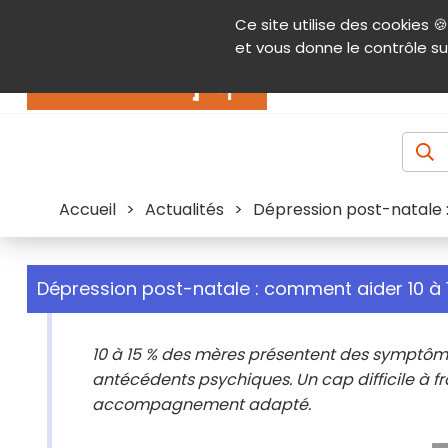
Panneau de gestion des cookies
Ce site utilise des cookies 🍪
Contenu
Aide et accessibilité
Menu pr
et vous donne le contrôle su
Actualités
Accueil
>
Actualités
>
Dépression post-natale
Dépression post-natale : comment aider 10 
10 à 15 % des mères présentent des symptôm
antécédents psychiques. Un cap difficile à fr
accompagnement adapté.