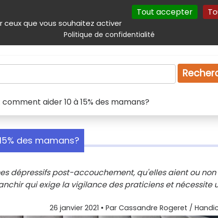
Tout accepter
To
incipal
Navigation complémentaire
Autres services
Plan du site
r ceux que vous souhaitez activer
Politique de confidentialité
Produits & services
Emploi
Droit
Tourism
Recher
 : comment aider 10 à 15% des mamans?
à 15% des mamans?
es dépressifs post-accouchement, qu'elles aient ou non
anchir qui exige la vigilance des praticiens et nécessite 
26 janvier 2021
• Par
Cassandre Rogeret / Handic