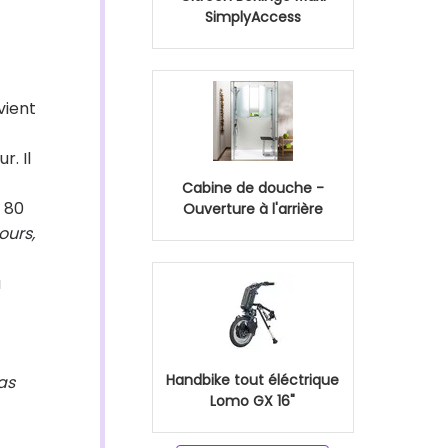
SimplyAccess
vient
r. Il
Cabine de douche -
 80
Ouverture à l'arrière
ours,
u
Handbike tout éléctrique
pas
Lomo GX 16"