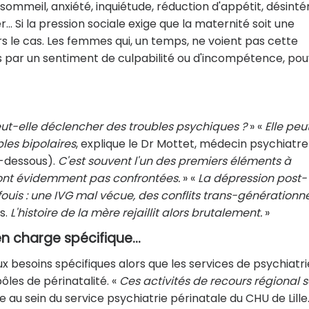
mmeil, anxiété, inquiétude, réduction d'appétit, désintér
... Si la pression sociale exige que la maternité soit une
rs le cas. Les femmes qui, un temps, ne voient pas cette
s par un sentiment de culpabilité ou d'incompétence, po
ut-elle déclencher des troubles psychiques ?
» «
Elle peu
bles bipolaires
, explique le Dr Mottet, médecin psychiatre
i-dessous).
C'est souvent l'un des premiers éléments à
sont évidemment pas confrontées.
» «
La dépression post-
uis : une IVG mal vécue, des conflits trans-générationne
s.
L'histoire de la mère rejaillit alors brutalement.
»
en charge spécifique...
soins spécifiques alors que les services de psychiatri
ôles de périnatalité. «
Ces activités de recours régional 
e au sein du service psychiatrie périnatale du CHU de Lille