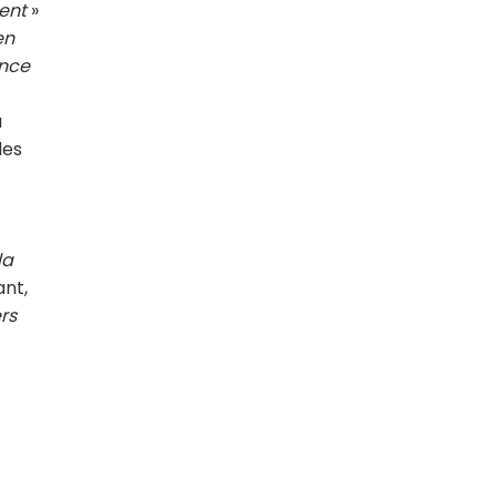
ent
»
en
ance
a
des
la
ant,
rs