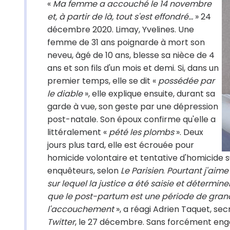
«
Ma femme a accouché le 14 novembre
et, à partir de là, tout s'est effondré...
» 24
décembre 2020. Limay, Yvelines. Une
femme de 31 ans poignarde à mort son
neveu, âgé de 10 ans, blesse sa nièce de 4
ans et son fils d'un mois et demi. Si, dans un
premier temps, elle se dit «
possédée par
le diable
», elle explique ensuite, durant sa
garde à vue, son geste par une dépression
post-natale. Son époux confirme qu'elle a
littéralement «
pété les plombs
». Deux
jours plus tard, elle est écrouée pour
homicide volontaire et tentative d'homicide s
enquêteurs, selon
Le Parisien
.
Pourtant j'aime 
sur lequel la justice a été saisie et détermine
que le post-partum est une période de grand
l'accouchement
», a réagi Adrien Taquet, sec
Twitter
, le 27 décembre. Sans forcément enge