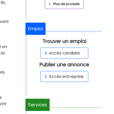
êt,
Plus de produits
uvant
Emploi
Trouver un emploi
t en
 et
Accès candidat
Publier une annonce
ls,
Accès entreprise
e
sont
Services
.