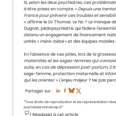
Si, selon les deux psychiatres, ces probléma
à être prises en compte. «
Depuis une trentai
France pour prévenir ces troubles et sensibil
», affirme le Dr Thomas. Le hic ? Le manque d
Dugnat, pédopsychiatre, qui fédère l'ensemble d
obtenu un engagement de financement nationa
unités «
mère-bébé
» et des équipes mobiles 
En l'absence de ces pôles, lors de la grossess
maternités et les sages-femmes qui connaiss
suite, en cas de dépression post-partum, il fa
sage-femme, protection maternelle et infant
qui les orienter.
» L'enjeu majeur ? Ne pas per
Partager sur :
"Tous droits de reproduction et de représentation rése
journaliste Handicap.fr"
1
Réagissez à cet article