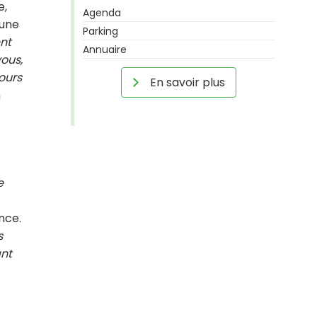
e,
Agenda
 une
Parking
nt
Annuaire
vous,
ours
En savoir plus
n
e
nce.
s
ant