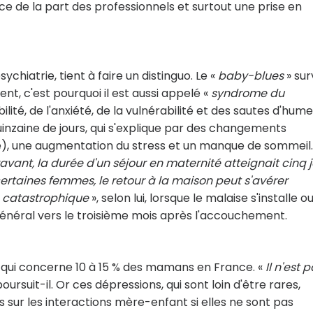
ance de la part des professionnels et surtout une prise en
chiatrie, tient à faire un distinguo. Le «
baby-blues
» sur
t, c'est pourquoi il est aussi appelé «
syndrome du
bilité, de l'anxiété, de la vulnérabilité et des sautes d'humeu
 quinzaine de jours, qui s'explique par des changements
), une augmentation du stress et un manque de sommeil.
vant, la durée d'un séjour en maternité atteignait cinq j
certaines femmes, le retour à la maison peut s'avérer
«
catastrophique
», selon lui, lorsque le malaise s'installe o
général vers le troisième mois après l'accouchement.
 qui concerne 10 à 15 % des mamans en France. «
Il n'est 
 poursuit-il. Or ces dépressions, qui sont loin d'être rares,
ur les interactions mère-enfant si elles ne sont pas