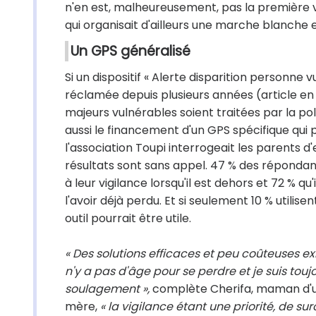
n'en est, malheureusement, pas la première 
qui organisait d'ailleurs une marche blanche 
Un GPS généralisé
Si un dispositif « Alerte disparition personne
réclamée depuis plusieurs années (article en l
majeurs vulnérables soient traitées par la po
aussi le financement d'un GPS spécifique qui 
l'association Toupi interrogeait les parents d'
résultats sont sans appel. 47 % des répondant
à leur vigilance lorsqu'il est dehors et 72 % qu
l'avoir déjà perdu. Et si seulement 10 % utilise
outil pourrait être utile.
« Des solutions efficaces et peu coûteuses exi
n'y a pas d'âge pour se perdre et je suis tou
soulagement »,
complète Cherifa, maman d'un
mère,
« la vigilance étant une priorité, de 