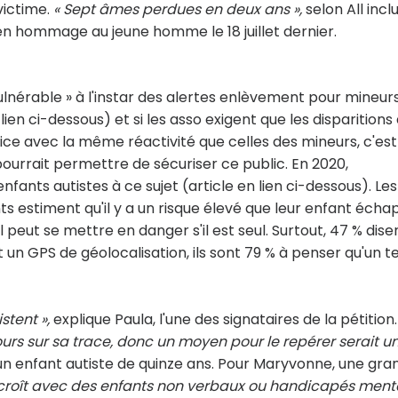
victime.
« Sept âmes perdues en deux ans »,
selon All inclu
en hommage au jeune homme le 18 juillet dernier.
 vulnérable » à l'instar des alertes enlèvement pour mineur
ien ci-dessous) et si les asso exigent que les disparitions
lice avec la même réactivité que celles des mineurs, c'est
pourrait permettre de sécuriser ce public. En 2020,
enfants autistes à ce sujet (article en lien ci-dessous). Les
s estiment qu'il y a un risque élevé que leur enfant éch
'il peut se mettre en danger s'il est seul. Surtout, 47 % dise
nt un GPS de géolocalisation, ils sont 79 % à penser qu'un te
stent »,
explique Paula, l'une des signataires de la pétition
jours sur sa trace, donc un moyen pour le repérer serait u
 enfant autiste de quinze ans. Pour Maryvonne, une gra
surcroît avec des enfants non verbaux ou handicapés ment