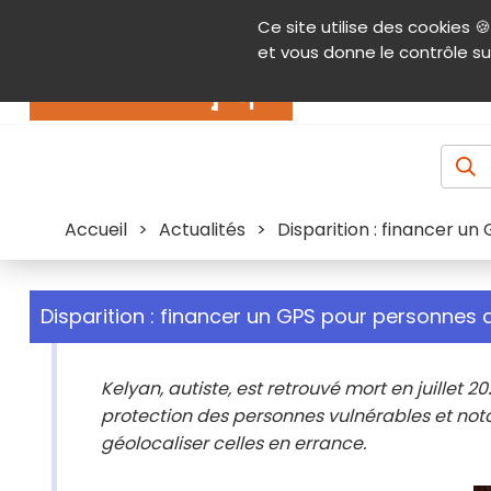
Panneau de gestion des cookies
Ce site utilise des cookies 🍪
Contenu
Aide et accessibilité
Menu pr
et vous donne le contrôle su
Actualités
Accueil
>
Actualités
>
Disparition : financer u
Disparition : financer un GPS pour personnes 
Kelyan, autiste, est retrouvé mort en juillet 
protection des personnes vulnérables et no
géolocaliser celles en errance.