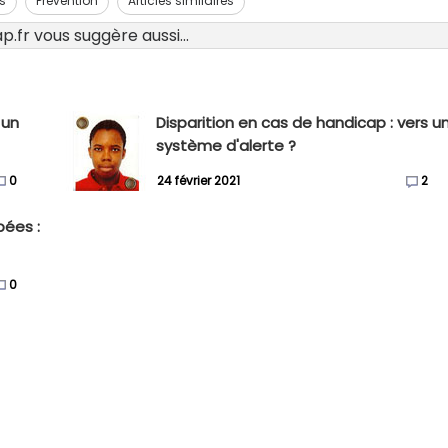
s
Prévention
Articles similaires
.fr vous suggère aussi...
 un
Disparition en cas de handicap : vers u
système d'alerte ?
0
24 février 2021
2
pées :
0