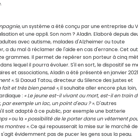
.
ompagnie,
un système a été conçu par une entreprise du V
lisation et une appli. Son nom ? Aladin. Elaboré depuis de
t adultes avec autisme, malades d'Alzheimer ou toute
, a du mal à réclamer de l'aide en cas d'errance. Cet outi
seize grammes. Il permet de repérer son porteur à cinq mè
s lequel il pourra évoluer. S'il en sort, le dispositif se m
es et associations, Aladin a été présenté en janvier 2021
ent ».
Si Daoud Tatou, directeur du Silence des justes et
 fait et très bien pensé »,
il souhaite aller encore plus loin,
cardiaque :
« Le jeune est-il vivant ou mort, est-il en train 
 par exemple un lac, un point d'eau ? ».
D'autres
il soit adapté à ce public, par exemple une batterie
mps »
ou la
« possibilité de le porter dans un vêtement pou
es montres ».
Ce qui repousserait la mise sur le marché de
ne s'agit évidemment pas de pucer les gens sous la peau.