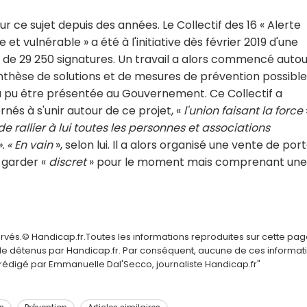
 ce sujet depuis des années. Le Collectif des 16 « Alerte
 vulnérable » a été à l'initiative dès février 2019 d'une
us de 29 250 signatures. Un travail a alors commencé auto
thèse de solutions et de mesures de prévention possible
 pu être présentée au Gouvernement. Ce Collectif a
és à s'unir autour de ce projet, «
l'union faisant la force
e rallier à lui toutes les personnes et associations
 « En vain
», selon lui. Il a alors organisé une vente de por
e garder «
discret
» pour le moment mais comprenant une
ervés.© Handicap.fr.Toutes les informations reproduites sur cette pa
elle détenus par Handicap.fr. Par conséquent, aucune de ces informat
é rédigé par Emmanuelle Dal'Secco, journaliste Handicap.fr"