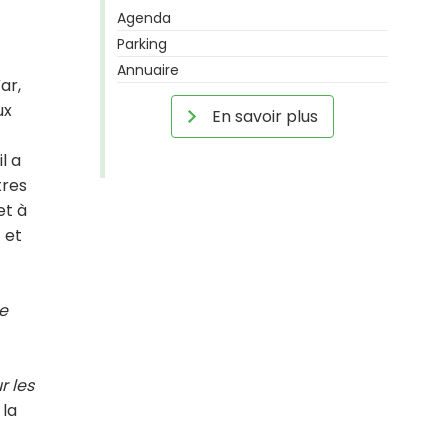
Agenda
Parking
Annuaire
ar,
ux
En savoir plus
l a
tres
et à
 et
de
r les
 la