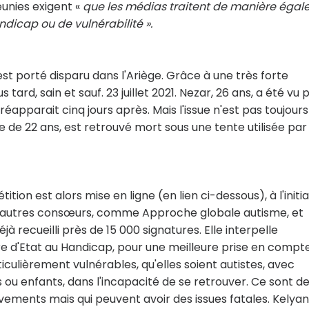
réunies exigent «
que les médias traitent de manière égal
andicap ou de vulnérabilité ».
 est porté disparu dans l'Ariège. Grâce à une très forte
s tard, sain et sauf. 23 juillet 2021. Nezar, 26 ans, a été vu 
l réapparait cinq jours après. Mais l'issue n'est pas toujours
iste de 22 ans, est retrouvé mort sous une tente utilisée par
ition est alors mise en ligne (en lien ci-dessous), à l'initia
en d'autres consœurs, comme Approche globale autisme, et
déjà recueilli près de 15 000 signatures. Elle interpelle
e d'Etat au Handicap, pour une meilleure prise en compt
iculièrement vulnérables, qu'elles soient autistes, avec
s ou enfants, dans l'incapacité de se retrouver. Ce sont d
vements mais qui peuvent avoir des issues fatales. Kelyan