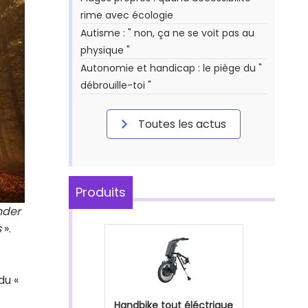
rime avec écologie
Autisme : " non, ça ne se voit pas au
physique "
Autonomie et handicap : le piège du "
débrouille-toi "
Toutes les actus
Produits
nder
s
».
du «
Handbike tout éléctrique