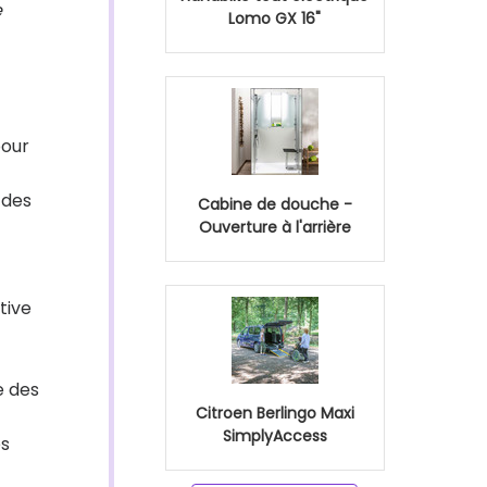
e
Lomo GX 16"
pour
 des
Cabine de douche -
Ouverture à l'arrière
tive
e des
Citroen Berlingo Maxi
SimplyAccess
es