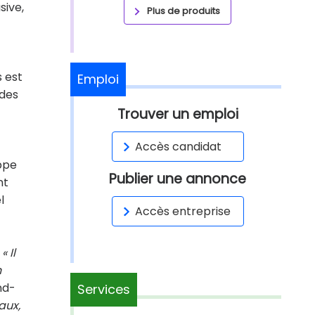
sive,
Plus de produits
s est
Emploi
 des
Trouver un emploi
Accès candidat
appe
Publier une annonce
nt
l
Accès entreprise
.
« Il
n
nd-
Services
aux,