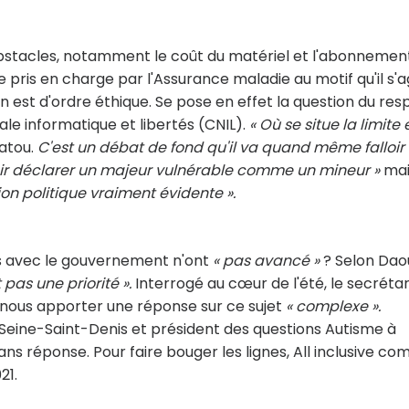
obstacles, notamment le coût du matériel et l'abonnemen
re pris en charge par l'Assurance maladie au motif qu'il s'a
n est d'ordre éthique. Se pose en effet la question du res
ale informatique et libertés (CNIL).
« Où se situe la limite 
atou.
C'est un débat de fond qu'il va quand même falloir
ir déclarer un majeur vulnérable comme un mineur »
mai
ion politique vraiment évidente ».
ns avec le gouvernement n'ont
« pas avancé »
? Selon Dao
pas une priorité ».
Interrogé au cœur de l'été, le secrétar
 nous apporter une réponse sur ce sujet
« complexe ».
 Seine-Saint-Denis et président des questions Autisme à
sans réponse. Pour faire bouger les lignes, All inclusive co
21.