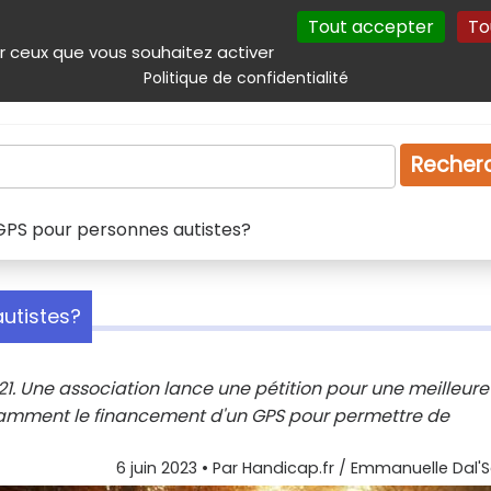
Tout accepter
To
incipal
Navigation complémentaire
Autres services
Plan du site
r ceux que vous souhaitez activer
Politique de confidentialité
Produits & services
Emploi
Droit
Tourism
Recher
n GPS pour personnes autistes?
autistes?
2021. Une association lance une pétition pour une meilleure
tamment le financement d'un GPS pour permettre de
6 juin 2023
• Par
Handicap.fr / Emmanuelle Dal'