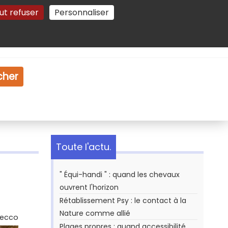
ut refuser
Personnaliser
Gestion des cookies
e
Vidéo
Dossiers
cher
Toute l'actu.
" Équi-handi " : quand les chevaux
ouvrent l'horizon
Rétablissement Psy : le contact à la
Nature comme allié
Secco
Plages propres : quand accessibilité