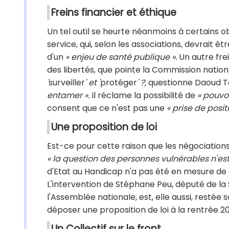
Freins financier et éthique
Un tel outil se heurte néanmoins à certains 
service, qui, selon les associations, devrait êt
d'un
« enjeu de santé publique ».
Un autre frei
des libertés, que pointe la Commission nation
'
surveiller
' et '
protéger
' ?,
questionne Daoud T
entamer ».
Il réclame la possibilité de
« pouvo
consent que ce n'est pas une
« prise de posit
Une proposition de loi
Est-ce pour cette raison que les négociatio
« la question des personnes vulnérables n'est 
d'Etat au Handicap n'a pas été en mesure de
L'intervention de Stéphane Peu, député de la
l'Assemblée nationale, est, elle aussi, restée 
déposer une proposition de loi à la rentrée 20
Un Collectif sur le front