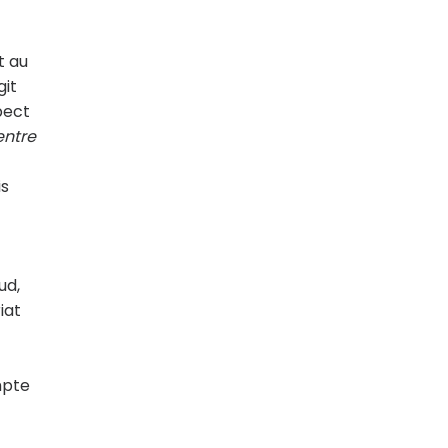
t au
git
pect
entre
s
ud,
iat
mpte