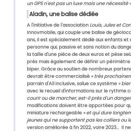
un GPS n'est pas un luxe mais une nécessité »
Aladin, une balise dédiée
A l'initiative de l'association
Louis, Jules et C
Innovmobile, qui couple une balise de géoloca
ans, il est spécialement dédié aux enfants e
personne qui, passive et sans notion du danger
la taille d'une pièce de deux euros et pèse 
près mais également de définir un périmètre dan
biper. Grâce au soutien de nombreux partenair
devrait être commercialisé
« très prochainem
parrain d'All inclusive, salue ce système
« bien
avec le recueil d'informations sur le rythme 
courir ou de marcher, est-il près d'un danger,
modifications doivent être apportées pour qu'
miniature rechargeable
« et qui dure longte
jeunes qui ne supportent pas les colliers ou l
version améliorée à fin 2022, voire 2023… Il 