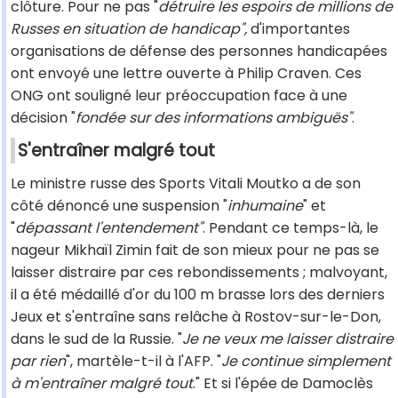
clôture. Pour ne pas "
détruire les espoirs de millions de
Russes en situation de handicap",
d'importantes
organisations de défense des personnes handicapées
ont envoyé une lettre ouverte à Philip Craven. Ces
ONG ont souligné leur préoccupation face à une
décision "
fondée sur des informations ambiguës"
.
S'entraîner malgré tout
Le ministre russe des Sports Vitali Moutko a de son
côté dénoncé une suspension "
inhumaine
" et
"
dépassant l'entendement"
. Pendant ce temps-là, le
nageur Mikhaïl Zimin fait de son mieux pour ne pas se
laisser distraire par ces rebondissements ; malvoyant,
il a été médaillé d'or du 100 m brasse lors des derniers
Jeux et s'entraîne sans relâche à Rostov-sur-le-Don,
dans le sud de la Russie. "
Je ne veux me laisser distraire
par rien
", martèle-t-il à l'AFP. "
Je continue simplement
à m'entraîner malgré tout
." Et si l'épée de Damoclès