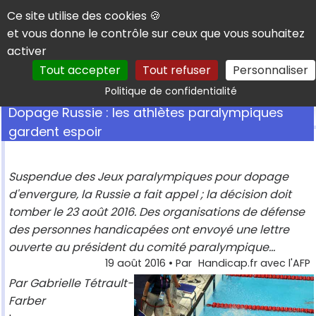
Panneau de gestion des cookies
Ce site utilise des cookies 🍪
et vous donne le contrôle sur ceux que vous souhaitez
activer
Tout accepter
Tout refuser
Personnaliser
Rechercher
Politique de confidentialité
Dopage Russie : les athlètes paralympiques
gardent espoir
Suspendue des Jeux paralympiques pour dopage
d'envergure, la Russie a fait appel ; la décision doit
tomber le 23 août 2016. Des organisations de défense
des personnes handicapées ont envoyé une lettre
ouverte au président du comité paralympique...
19 août 2016
• Par
Handicap.fr avec l'AFP
Par Gabrielle Tétrault-
Farber