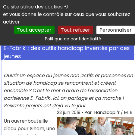
Panneau de gestion des cookies
Ce site utilise des cookies 🍪
et vous donne le contrôle sur ceux que vous souhaitez
activer
Tout accepter
Tout refuser
Personnaliser
Rechercher
Politique de confidentialité
E-Fabrik' : des outils handicap inventés par des
jeunes
Ouvrir un espace où jeunes non actifs et personnes en
situation de handicap se rencontrent et créent
ensemble ? C'est le mot d'ordre de l'association
parisienne E-Fabrik'. Ici, on partage et ça marche !
Soixante projets ont déjà vu le jour.
23 juin 2018
• Par
Handicap.fr / M. B
Un ouvre-bouteille
d'eau pour Siham, une