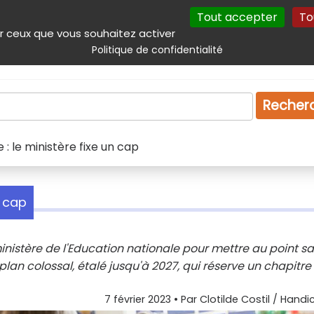
Tout accepter
To
incipal
Navigation complémentaire
Autres services
Plan du site
r ceux que vous souhaitez activer
Politique de confidentialité
Produits & services
Emploi
Droit
Tourism
Recher
 : le ministère fixe un cap
n cap
inistère de l'Education nationale pour mettre au point sa
lan colossal, étalé jusqu'à 2027, qui réserve un chapitre
7 février 2023
• Par
Clotilde Costil / Handi