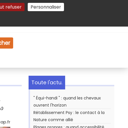
ut refuser
Personnaliser
Gestion des cookies
e
Vidéo
Dossiers
cher
Toute l'actu.
" Équi-handi " : quand les chevaux
ouvrent l'horizon
 à
Rétablissement Psy : le contact à la
Nature comme allié
cap.fr
Plages propres : quand accessibilité