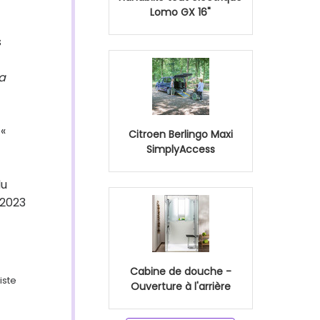
Lomo GX 16"
s
la
 «
Citroen Berlingo Maxi
SimplyAccess
du
 2023
Cabine de douche -
iste
Ouverture à l'arrière