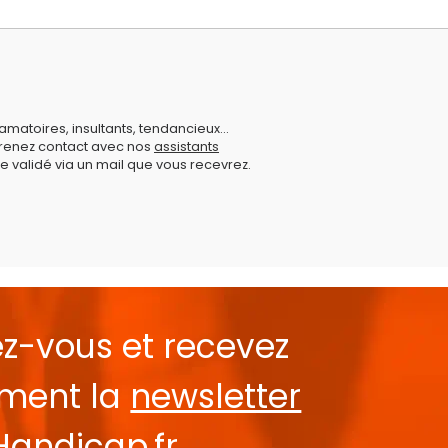
amatoires, insultants, tendancieux...
prenez contact avec nos
assistants
e validé via un mail que vous recevrez.
ez-vous et recevez
ement la
newsletter
Handicap.fr