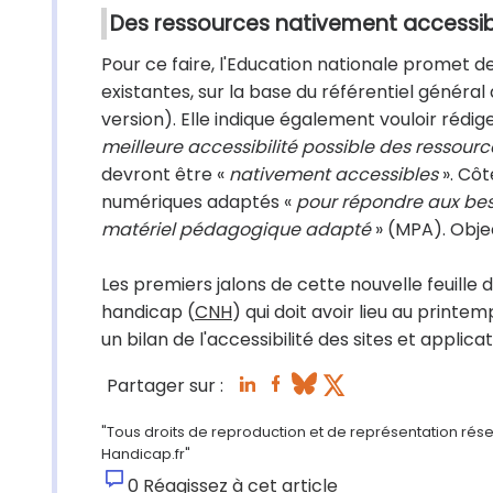
Des ressources nativement accessib
Pour ce faire, l'Education nationale promet d
existantes, sur la base du référentiel général
version). Elle indique également vouloir rédig
meilleure accessibilité possible des ressour
devront être «
nativement accessibles
». Côt
numériques adaptés «
pour répondre aux bes
matériel pédagogique adapté
» (MPA). Objec
Les premiers jalons de cette nouvelle feuille 
handicap (
CNH
) qui doit avoir lieu au printe
un bilan de l'accessibilité des sites et applica
Partager sur :
"Tous droits de reproduction et de représentation réserv
Handicap.fr"
0
Réagissez à cet article