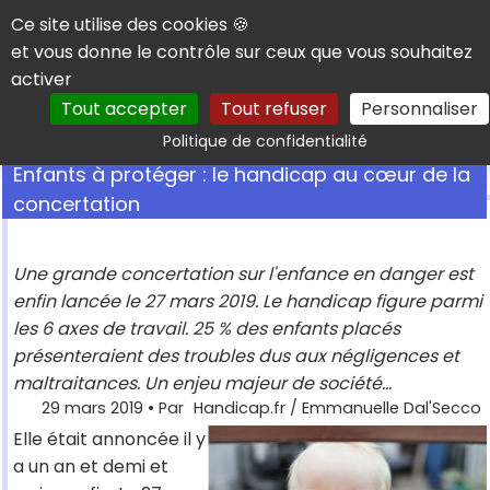
Panneau de gestion des cookies
Ce site utilise des cookies 🍪
et vous donne le contrôle sur ceux que vous souhaitez
activer
Tout accepter
Tout refuser
Personnaliser
Rechercher
Politique de confidentialité
Enfants à protéger : le handicap au cœur de la
concertation
Une grande concertation sur l'enfance en danger est
enfin lancée le 27 mars 2019. Le handicap figure parmi
les 6 axes de travail. 25 % des enfants placés
présenteraient des troubles dus aux négligences et
maltraitances. Un enjeu majeur de société...
29 mars 2019
• Par
Handicap.fr / Emmanuelle Dal'Secco
Elle était annoncée il y
a un an et demi et