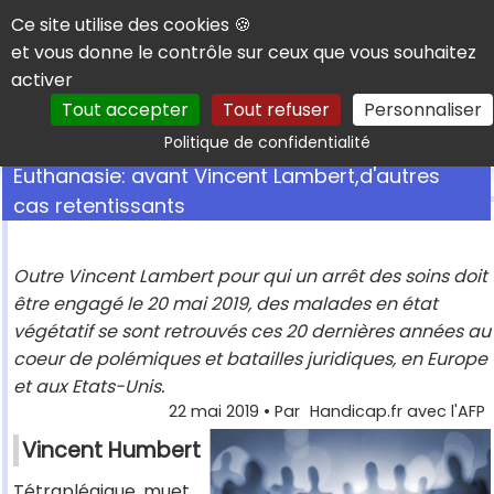
Panneau de gestion des cookies
Ce site utilise des cookies 🍪
et vous donne le contrôle sur ceux que vous souhaitez
activer
Tout accepter
Tout refuser
Personnaliser
Rechercher
Politique de confidentialité
Euthanasie: avant Vincent Lambert,d'autres
cas retentissants
Outre Vincent Lambert pour qui un arrêt des soins doit
être engagé le 20 mai 2019, des malades en état
végétatif se sont retrouvés ces 20 dernières années au
coeur de polémiques et batailles juridiques, en Europe
et aux Etats-Unis.
22 mai 2019
• Par
Handicap.fr avec l'AFP
Vincent Humbert
Tétraplégique, muet