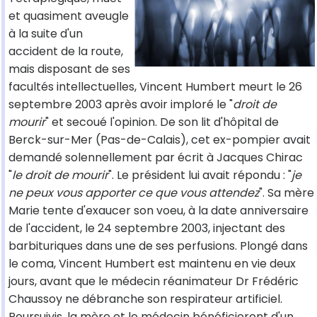
et quasiment aveugle
à la suite d'un
accident de la route,
mais disposant de ses
facultés intellectuelles, Vincent Humbert meurt le 26
septembre 2003 après avoir imploré le "
droit de
mourir
" et secoué l'opinion. De son lit d'hôpital de
Berck-sur-Mer (Pas-de-Calais), cet ex-pompier avait
demandé solennellement par écrit à Jacques Chirac
"
le droit de mourir
". Le président lui avait répondu : "
je
ne peux vous apporter ce que vous attendez
". Sa mère
Marie tente d'exaucer son voeu, à la date anniversaire
de l'accident, le 24 septembre 2003, injectant des
barbituriques dans une de ses perfusions. Plongé dans
le coma, Vincent Humbert est maintenu en vie deux
jours, avant que le médecin réanimateur Dr Frédéric
Chaussoy ne débranche son respirateur artificiel.
Poursuivis, la mère et le médecin bénéficieront d'un