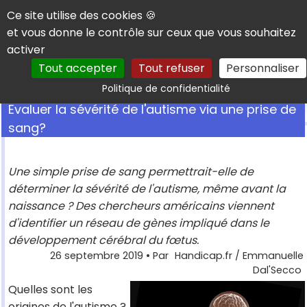
Panneau de gestion des cookies
Ce site utilise des cookies 🍪
et vous donne le contrôle sur ceux que vous souhaitez
activer
Tout accepter
Tout refuser
Personnaliser
Rechercher
Politique de confidentialité
Evaluer la sévérité de l'autisme via une prise de
sang?
Une simple prise de sang permettrait-elle de
déterminer la sévérité de l'autisme, même avant la
naissance ? Des chercheurs américains viennent
d'identifier un réseau de gènes impliqué dans le
développement cérébral du fœtus.
26 septembre 2019
• Par
Handicap.fr / Emmanuelle
Dal'Secco
Quelles sont les
origines de l'autisme ?