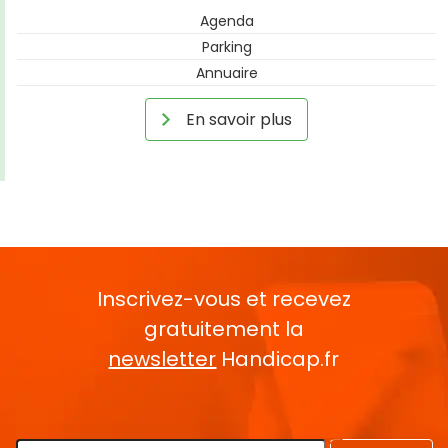
Agenda
Parking
Annuaire
En savoir plus
Inscrivez-vous et recevez
gratuitement la
newsletter
Handicap.fr
Rentrez votre E-mail