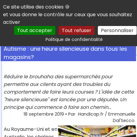
Panneau de gestion des cookies
Ce site utilise des cookies 🍪
et vous donne le contrôle sur ceux que vous souhaitez
activer
Tout accepter
Tout refuser
Personnaliser
Rechercher
Politique de confidentialité
Autisme : une heure silencieuse dans tous les
magasins?
Réduire le brouhaha des supermarchés pour
permettre aux clients ayant des troubles du
comportement de faire leurs courses ? L'idée de cette
"heure silencieuse" est lancée par une députée. Un
principe qui commence à faire son chemin...
18 septembre 2019
• Par
Handicap.fr / Emmanuelle
Dal'Secco
Au Royaume-Uni et en
Australie, les chaînes