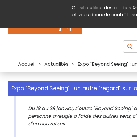
Panneau de gestion des cookies
Ce site utilise des cookies 🍪
Contenu
Aide et accessibilité
Menu pr
et vous donne le contrôle su
Actualités
Accueil
>
Actualités
>
Expo "Beyond Seeing" : u
Expo "Beyond Seeing" : un autre "regard" sur 
Du 18 au 28 janvier, s'ouvre "Beyond Seeing" a
personne aveugle à l'aide des autres sens, c'e
d'un nouvel œil.