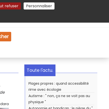
ut refuser
Personnaliser
Gestion des cookies
e
Vidéo
Dossiers
cher
Toute l'actu.
Plages propres : quand accessibilité
rime avec écologie
ode
Autisme : " non, ça ne se voit pas au
physique "
idara
Autonomie et handicap : le piège du "