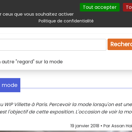
Tout accepter
To
incipal
Navigation complémentaire
Autres services
Plan du site
r ceux que vous souhaitez activer
Politique de confidentialité
Produits & services
Emploi
Droit
Tourism
Recher
n autre "regard" sur la mode
la mode
u WIP Villette à Paris. Percevoir la mode lorsqu'on est une
st l'objectif de cette exposition. L'occasion de voir la m
19 janvier 2018
• Par
Assan Ha