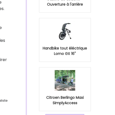
e
Ouverture à l'arrière
es.
e
les
Handbike tout éléctrique
Lomo GX 16"
irer
Citroen Berlingo Maxi
liste
SimplyAccess