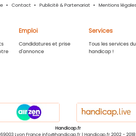
te
Contact
Publicité & Partenariat
Mentions légale
Emploi
Services
ts
Candidatures et prise
Tous les services du
otre
d'annonce
handicap !
Handicap.fr
-69003
Lyon
France
info@handicap.fr
|
Handicap.fr
2002 - 2018