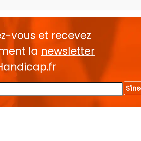
ez-vous et recevez
ement la
newsletter
Handicap.fr
S'ins