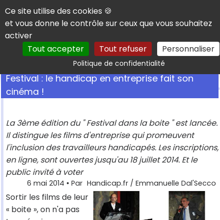
Panneau de gestion des cookies
Ce site utilise des cookies 🍪
et vous donne le contrôle sur ceux que vous souhaitez
activer
Tout accepter
Tout refuser
Personnaliser
Rechercher
Politique de confidentialité
Festival : le handicap en entreprise fait son
cinéma !
La 3ème édition du " Festival dans la boite " est lancée.
Il distingue les films d'entreprise qui promeuvent
l'inclusion des travailleurs handicapés. Les inscriptions,
en ligne, sont ouvertes jusqu'au 18 juillet 2014. Et le
public invité à voter
6 mai 2014
• Par
Handicap.fr / Emmanuelle Dal'Secco
Sortir les films de leur
« boite », on n'a pas