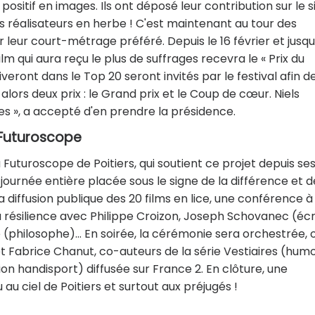
tif en images. Ils ont déposé leur contribution sur le s
es réalisateurs en herbe ! C'est maintenant au tour des
r leur court-métrage préféré. Depuis le 16 février et jusqu
film qui aura reçu le plus de suffrages recevra le « Prix du
rriveront dans le Top 20 seront invités par le festival afin d
alors deux prix : le Grand prix et le Coup de cœur. Niels
ces », a accepté d'en prendre la présidence.
 Futuroscope
u Futuroscope de Poitiers, qui soutient ce projet depuis se
journée entière placée sous le signe de la différence et d
diffusion publique des 20 films en lice, une conférence à 
a résilience avec Philippe Croizon, Joseph Schovanec (écr
(philosophe)… En soirée, la cérémonie sera orchestrée, o
t Fabrice Chanut, co-auteurs de la série Vestiaires (hum
ion handisport) diffusée sur France 2. En clôture, une
 ciel de Poitiers et surtout aux préjugés !