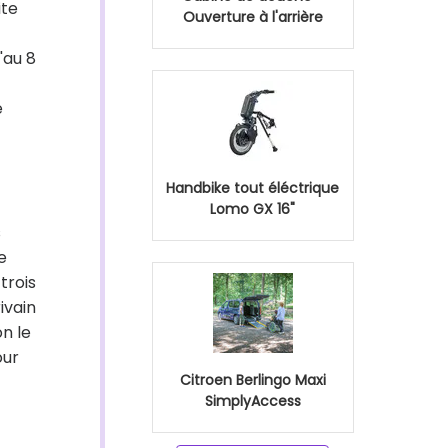
ite
Ouverture à l'arrière
'au 8
e
Handbike tout éléctrique
Lomo GX 16"
s
e
trois
ivain
n le
our
Citroen Berlingo Maxi
SimplyAccess