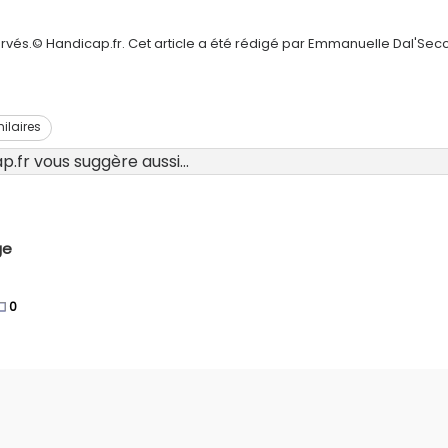
ervés.© Handicap.fr. Cet article a été rédigé par Emmanuelle Dal'Sec
milaires
.fr vous suggère aussi...
ge
0