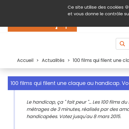
Panneau de gestion des cookies
Ce site utilise des cookies 🍪
Contenu
Aide et accessibilité
Menu pr
et vous donne le contrôle su
Actualités
Accueil
>
Actualités
>
100 films qui filent une c
100 films qui filent une claque au handicap. Vo
Le handicap, ça " fait peur "... Les 100 films 
métrages de 3 minutes, réalisés par des ama
handicapées. Votez jusqu'au 8 mars 2015.