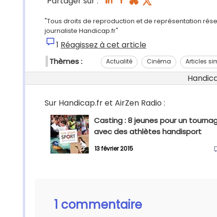
Partager sur :
"Tous droits de reproduction et de représentation rés
journaliste Handicap.fr"
1
Réagissez à cet article
Thèmes :
Actualité
Cinéma
Articles si
Handicap
Sur Handicap.fr et AirZen Radio :
Casting : 8 jeunes pour un tourna
avec des athlètes handisport
13 février 2015
1 commentaire