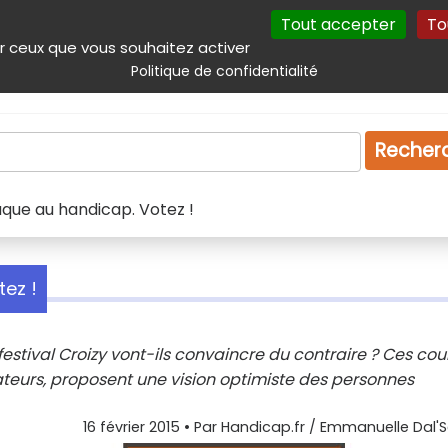
Tout accepter
To
incipal
Navigation complémentaire
Autres services
Plan du site
r ceux que vous souhaitez activer
Politique de confidentialité
Produits & services
Emploi
Droit
Tourism
Recher
laque au handicap. Votez !
tez !
du festival Croizy vont-ils convaincre du contraire ? Ces cou
teurs, proposent une vision optimiste des personnes
16 février 2015
• Par
Handicap.fr / Emmanuelle Dal'