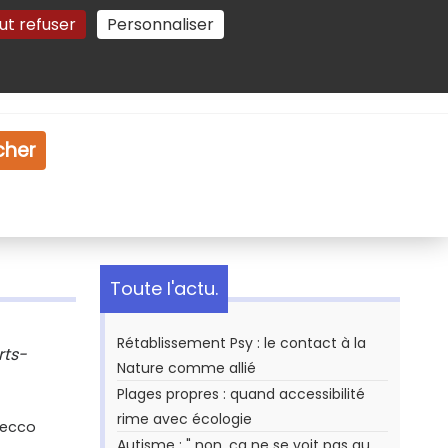
ut refuser
Personnaliser
Gestion des cookies
e
Vidéo
Dossiers
cher
Toute l'actu.
Rétablissement Psy : le contact à la
rts-
Nature comme allié
Plages propres : quand accessibilité
rime avec écologie
Secco
Autisme : " non, ça ne se voit pas au