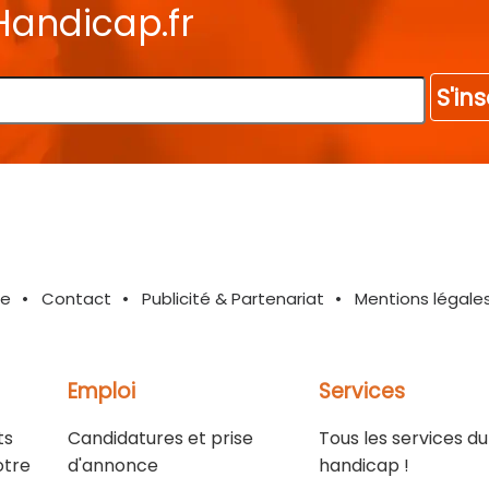
Handicap.fr
S'ins
te
Contact
Publicité & Partenariat
Mentions légale
Emploi
Services
ts
Candidatures et prise
Tous les services du
otre
d'annonce
handicap !