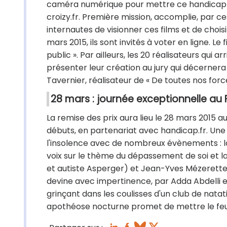
caméra numérique pour mettre ce handicap posi
croizy.fr. Première mission, accomplie, par c
internautes de visionner ces films et de choisi
mars 2015, ils sont invités à voter en ligne. Le 
public ». Par ailleurs, les 20 réalisateurs qui a
présenter leur création au jury qui décernera 
Tavernier, réalisateur de « De toutes nos for
28 mars : journée exceptionnelle au
La remise des prix aura lieu le 28 mars 2015 a
débuts, en partenariat avec handicap.fr. Une 
l'insolence avec de nombreux évènements : la 
voix sur le thème du dépassement de soi et l
et autiste Asperger) et Jean-Yves Mézerette 
devine avec impertinence, par Adda Abdelli e
grinçant dans les coulisses d'un club de natat
apothéose nocturne promet de mettre le feu au