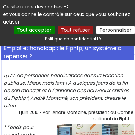
Panneau de gestion des cookies
Ce site utilise des cookies 🍪
et vous donne le contrôle sur ceux que vous souhaitez
activer
Tout accepter
Tout refuser
Personnaliser
Rechercher
Politique de confidentialité
Emploi et handicap : le Fiphfp, un système à
repenser ?
5,17% de personnes handicapées dans la Fonction
publique. Mieux mais lent ! A quelques jours de la fin
de son mandat et à l'annonce des nouveaux chiffres
du Fiphfp*, André Montané, son président, dresse le
bilan.
1 juin 2016
• Par
André Montané, président du Comité
national du Fiphfp
* Fonds pour
l'insertion des