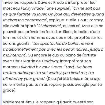
invité les rappeurs Dave et Fredo à interpréter leur
morceau
Funky Friday
, "
une surprise
". "
On ne sait pas
ce que l'artiste va jouer. On joue aux devinettes quand
la chanson commence
", explique-t-elle. Pour Stormzy,
elle avait préparé "
21 chansons
", au cas où. Mais elle ne
pouvait pas prévoir les feux d'artifices, le ballet d'une
femme et d'un homme avec ces mots projetés sur les
écrans géants : "
Les spectacles de ballet ne vont
traditionnellement pas avec les peaux noires... jusqu'à
maintenant
". Ou encore le duo au piano de l'artiste
avec Chris Martin de
Coldplay
, interprétant son
morceau
Blinded by your Grace
: "
Lord, I've been
broken, although I'm not worthy, you fixed me, I'm
blinded by your grace
" (Dieu, j'ai été brisé, même si je
ne le mérite pas, tu m'as réparé, je suis aveuglé par ta
grâce).
Visiblement ému, le rappeur, qui avait tweeté son