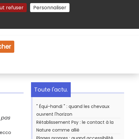
ut refuser
Personnaliser
Gestion des cookies
e
Vidéo
Dossiers
cher
Toute l'actu.
" Équi-handi " : quand les chevaux
ouvrent l'horizon
 pas
Rétablissement Psy : le contact à la
Nature comme allié
Secco
Plages propres : quand accessibilité