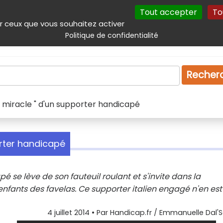
Tout accepter
To
incipal
Navigation complémentaire
Autres services
Plan du site
r ceux que vous souhaitez activer
Politique de confidentialité
Produits & services
Emploi
Droit
Tourism
Recher
" miracle " d'un supporter handicapé
orter handicapé
se lève de son fauteuil roulant et s'invite dans la
nfants des favelas. Ce supporter italien engagé n'en est
4 juillet 2014
• Par
Handicap.fr / Emmanuelle Dal'