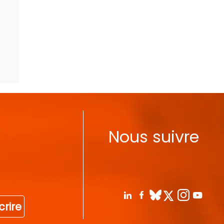
Nous suivre
crire