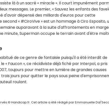
ssiste là à un sacré « miracle ». Il court impunément parm
deux messages. Le premier, « Sauvez les enfants des favela
 d'avoir dépensé des milliards d'euros pour cette
e second « #CiroVive » est un hommage à Ciro Esposito, 
semaine auparavant à la suite d'affrontements en marge
'une minute, Superman occupe le terrain avant d'être maît
e
habitué de ce genre de fantaisie puisqu'il a été interdit de
 « Faucon », ce récidiviste déjà fiché par Interpol, a pris
2007, toujours pour mettre en lumière de grandes causes
é trois jours pour quitter le pays sous peine d'emprisonne
uteuil roulant.
ervés.© Handicap.fr. Cet article a été rédigé par Emmanuelle Dal'Sec