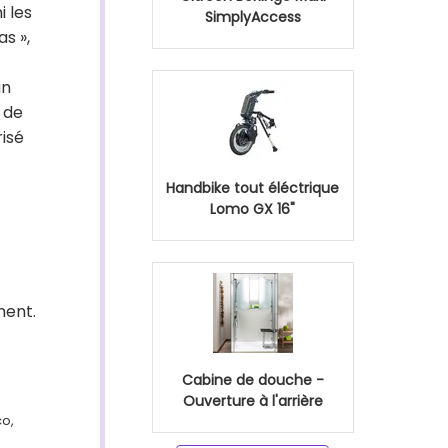
i les
SimplyAccess
s »,
un
 de
risé
Handbike tout éléctrique
Lomo GX 16"
ment.
Cabine de douche -
Ouverture à l'arrière
co,