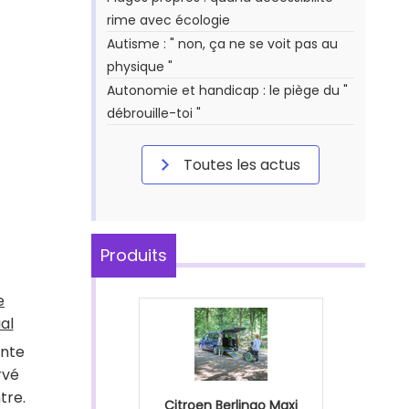
rime avec écologie
Autisme : " non, ça ne se voit pas au
physique "
Autonomie et handicap : le piège du "
débrouille-toi "
Toutes les actus
Produits
e
al
onte
rvé
tre.
Citroen Berlingo Maxi