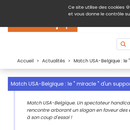
Panneau de gestion des cookies
Ce site utilise des cookies 🍪
Contenu
Aide et accessibilité
Menu pr
et vous donne le contrôle su
Actualités
Accueil
>
Actualités
>
Match USA-Belgique : le 
Match USA-Belgique : le " miracle " d'un supp
Match USA-Belgique. Un spectateur handicapé 
rencontre arborant un slogan en faveur des e
à son coup d'essai !