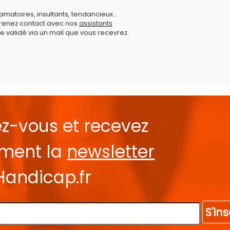
amatoires, insultants, tendancieux...
prenez contact avec nos
assistants
e validé via un mail que vous recevrez.
ez-vous et recevez
ement la
newsletter
Handicap.fr
S'ins