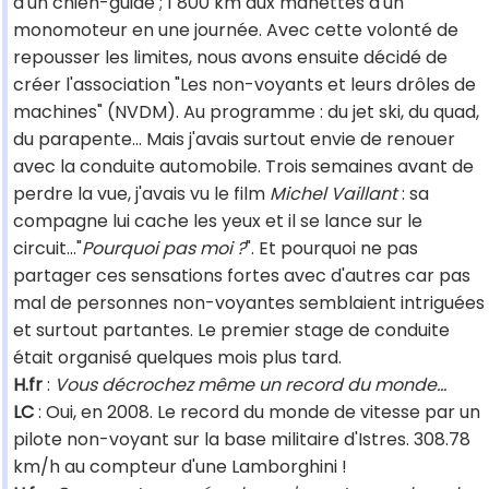
d'un chien-guide ; 1 800 km aux manettes d'un
monomoteur en une journée. Avec cette volonté de
repousser les limites, nous avons ensuite décidé de
créer l'association "Les non-voyants et leurs drôles de
machines" (NVDM). Au programme : du jet ski, du quad,
du parapente... Mais j'avais surtout envie de renouer
avec la conduite automobile. Trois semaines avant de
perdre la vue, j'avais vu le film
Michel Vaillant
: sa
compagne lui cache les yeux et il se lance sur le
circuit..."
Pourquoi pas moi ?
". Et pourquoi ne pas
partager ces sensations fortes avec d'autres car pas
mal de personnes non-voyantes semblaient intriguées
et surtout partantes. Le premier stage de conduite
était organisé quelques mois plus tard.
H.fr
:
Vous décrochez même un record du monde...
LC
: Oui, en 2008. Le record du monde de vitesse par un
pilote non-voyant sur la base militaire d'Istres. 308.78
km/h au compteur d'une Lamborghini !