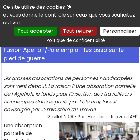
Panneau de gestion des cookies
Ce site utilise des cookies 🍪
et vous donne le contrôle sur ceux que vous souhaitez
activer
Tout accepter
Tout refuser
Personnaliser
Rechercher
Politique de confidentialité
Fusion Agefiph/Pôle emploi : les asso sur le
pied de guerre
Six grosses associations de personnes handicapées
sont vent debout. La raison ? Une absorption partielle
de l'Agefiph, le fonds pour l'insertion des travailleurs
handicapés dans le privé, par Pôle emploi est
envisagée par le ministère du Travail.
12 juillet 2019
• Par
Handicap.fr avec l'AFP
Une absorption
partielle de