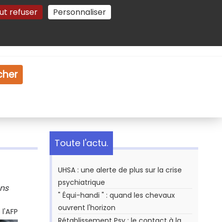
ut refuser
Personnaliser
Gestion des cookies
e
Vidéo
Dossiers
cher
Toute l'actu.
UHSA : une alerte de plus sur la crise
psychiatrique
ans
" Équi-handi " : quand les chevaux
ouvrent l'horizon
l'AFP
Rétablissement Psy : le contact à la