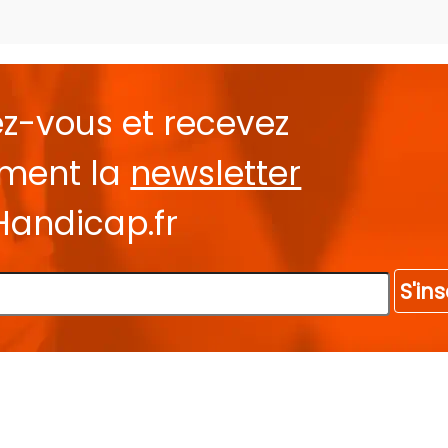
ez-vous et recevez
ement la
newsletter
Handicap.fr
S'ins