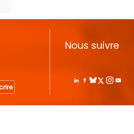
Nous suivre
crire