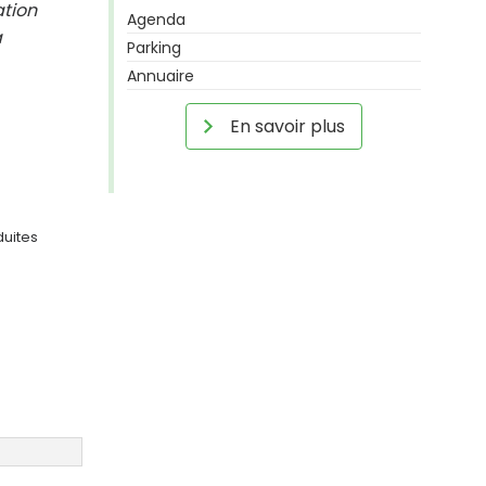
ation
Agenda
a
Parking
Annuaire
En savoir plus
duites