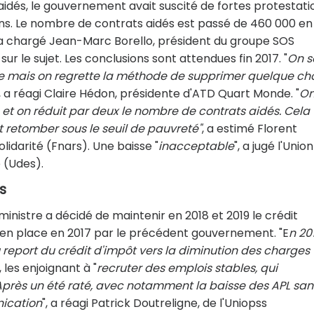
aidés, le gouvernement avait suscité de fortes protestati
tions. Le nombre de contrats aidés est passé de 460 000 en
re a chargé Jean-Marc Borello, président du groupe SOS
sur le sujet. Les conclusions sont attendues fin 2017. "
On s
ée mais on regrette la méthode de supprimer quelque ch
", a réagi Claire Hédon, présidente d'ATD Quart Monde. "
O
 et on réduit par deux le nombre de contrats aidés. Cela
t retomber sous le seuil de pauvreté"
, a estimé Florent
lidarité (Fnars). Une baisse "
inacceptable
", a jugé l'Unio
 (Udes).
s
inistre a décidé de maintenir en 2018 et 2019 le crédit
mis en place en 2017 par le précédent gouvernement. "E
n 20
 report du crédit d'impôt vers la diminution des charges
é, les enjoignant à "
recruter des emplois stables, qui
Après un été raté, avec notamment la baisse des APL san
nication
", a réagi Patrick Doutreligne, de l'Uniopss