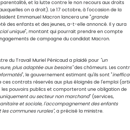
arentalité, et la lutte contre le non recours aux droits
uxquelles on a droit). Le 17 octobre, à l'occasion de la
président Emmanuel Macron lancera une "
grande
é des enfants et des jeunes, a-t-elle annoncé. Il y aura
cial unique
", montant qui pourrait prendre en compte
es engagements de campagne du candidat Macron.
istre du Travail Muriel Pénicaud a plaidé pour
"un
sure, plus adaptée aux besoins"
des chômeurs. Les contr
eformatés
", le gouvernement estimant qu'ils sont "
ineffic
 ces contrats réservés aux plus éloignés de l'emploi (arti
r les pouvoirs publics et comporteront une obligation de
uniquement au secteur non marchand
" (services,
sanitaire et sociale, l'accompagnement des enfants
et les communes rurales"
, a précisé la ministre.