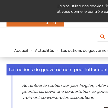
Panneau de gestion des cookies
Ce site utilise des cookies 🍪
Contenu
Aide et accessibilité
Menu pr
et vous donne le contrôle su
Actualités
Accueil
>
Actualités
>
Les actions du gouverne
Les actions du gouvernement pour lutter cont
Accentuer le soutien aux plus fragiles, cibler 
prioritaires, ouvrir une concertation : le go
vraiment convaincre les associations.