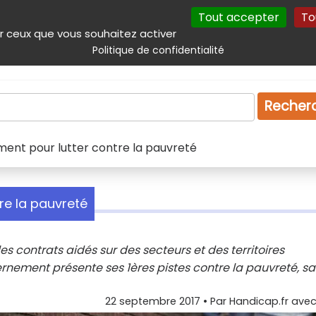
Tout accepter
To
incipal
Navigation complémentaire
Autres services
Plan du site
r ceux que vous souhaitez activer
Politique de confidentialité
Produits & services
Emploi
Droit
Tourism
Recher
ment pour lutter contre la pauvreté
re la pauvreté
les contrats aidés sur des secteurs et des territoires
uvernement présente ses 1ères pistes contre la pauvreté, s
22 septembre 2017
• Par
Handicap.fr avec 