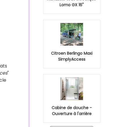
Lomo GX 16"
Citroen Berlingo Maxi
SimplyAccess
ats
aces
"
cle
Cabine de douche -
Ouverture à l'arrière