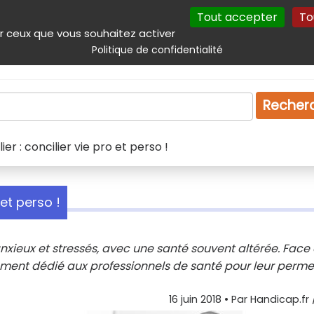
Tout accepter
To
incipal
Navigation complémentaire
Autres services
Plan du site
r ceux que vous souhaitez activer
Politique de confidentialité
Produits & services
Emploi
Droit
Tourism
Recher
ier : concilier vie pro et perso !
 et perso !
nxieux et stressés, avec une santé souvent altérée. Face
ement dédié aux professionnels de santé pour leur perme
16 juin 2018
• Par
Handicap.fr 