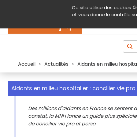
Panneau de gestion des cookies
Ce site utilise des cookies 🍪
Contenu
Aide et accessibilité
Menu pr
et vous donne le contrôle su
Actualités
Accueil
>
Actualités
>
Aidants en milieu hospital
Aidants en milieu hospitalier : concilier vie pro
Des millions d'aidants en France se sentent a
constat, la MNH lance un guide plus spécial
de concilier vie pro et perso.