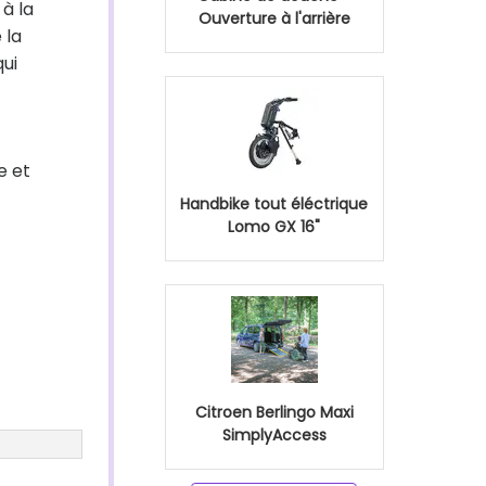
 à la
Ouverture à l'arrière
 la
qui
e et
Handbike tout éléctrique
Lomo GX 16"
Citroen Berlingo Maxi
SimplyAccess