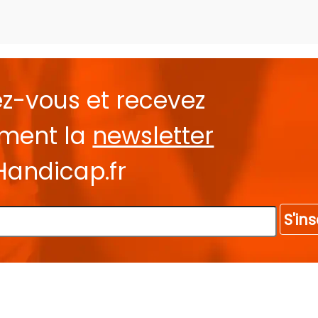
ez-vous et recevez
ement la
newsletter
Handicap.fr
S'ins