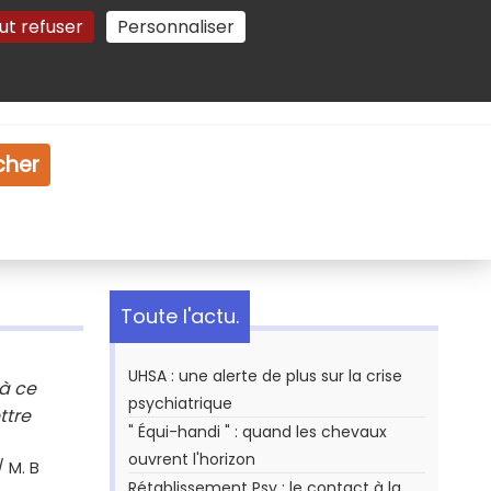
ut refuser
Personnaliser
Gestion des cookies
e
Vidéo
Dossiers
cher
Toute l'actu.
UHSA : une alerte de plus sur la crise
 à ce
psychiatrique
ttre
" Équi-handi " : quand les chevaux
ouvrent l'horizon
/ M. B
Rétablissement Psy : le contact à la