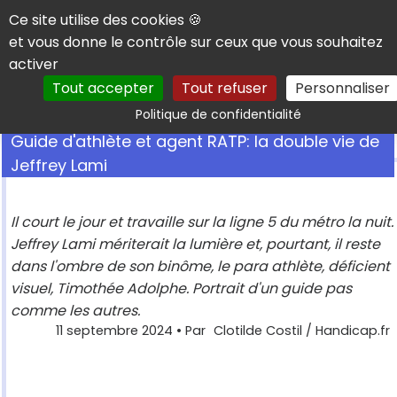
Panneau de gestion des cookies
Ce site utilise des cookies 🍪
et vous donne le contrôle sur ceux que vous souhaitez
activer
Tout accepter
Tout refuser
Personnaliser
Rechercher
Politique de confidentialité
Guide d'athlète et agent RATP: la double vie de
Jeffrey Lami
Il court le jour et travaille sur la ligne 5 du métro la nuit.
Jeffrey Lami mériterait la lumière et, pourtant, il reste
dans l'ombre de son binôme, le para athlète, déficient
visuel, Timothée Adolphe. Portrait d'un guide pas
comme les autres.
11 septembre 2024
• Par
Clotilde Costil / Handicap.fr