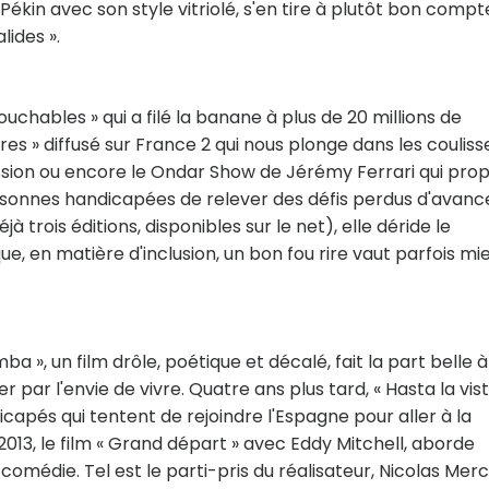
ékin avec son style vitriolé, s'en tire à plutôt bon compt
lides ».
touchables » qui a filé la banane à plus de 20 millions de
es » diffusé sur France 2 qui nous plonge dans les couliss
ssion ou encore le Ondar Show de Jérémy Ferrari qui pro
rsonnes handicapées de relever des défis perdus d'avanc
à trois éditions, disponibles sur le net), elle déride le
e, en matière d'inclusion, un bon fou rire vaut parfois mi
», un film drôle, poétique et décalé, fait la part belle à
r par l'envie de vivre. Quatre ans plus tard, « Hasta la vist
icapés qui tentent de rejoindre l'Espagne pour aller à la
13, le film « Grand départ » avec Eddy Mitchell, aborde
a comédie. Tel est le parti-pris du réalisateur, Nicolas Merci