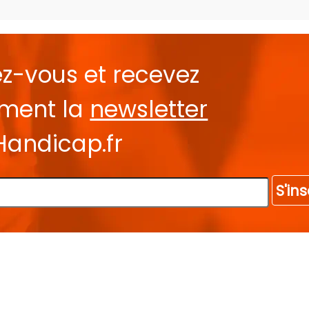
ez-vous et recevez
ement la
newsletter
Handicap.fr
S'ins