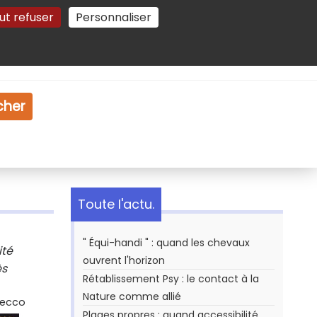
ut refuser
Personnaliser
Gestion des cookies
e
Vidéo
Dossiers
cher
Toute l'actu.
" Équi-handi " : quand les chevaux
ité
ouvrent l'horizon
ès
Rétablissement Psy : le contact à la
Nature comme allié
Secco
Plages propres : quand accessibilité