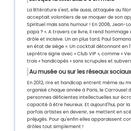
La littérature s'est, elle aussi, attaquée au
acceptait volontiers de se moquer de son appe
Spirituel mais sans humour ! En 2008, Jean-Lo
papa ? ». A travers ce livre, il rend hommage 
drôle et incisive. Un an plus tard, Paul Samano
en état de siège ». Un cocktail détonnant en 1
Leprêtre signe avec « Club VIP », comme « Very
trois « handicapés » sans scrupules et subvers
Au musée ou sur les réseaux sociaux
En 2012, rire et handicap entrent même au m
organisé chaque année à Paris, le Carrousel du 
personnes déficientes intellectuelles sur écr
capacité à être heureux. Et aujourd'hui, par 
parfois artistes en devenir, se mettent en sc
préjugés. Pour qu'enfin elles apparaissent con
drôles tout simplement !