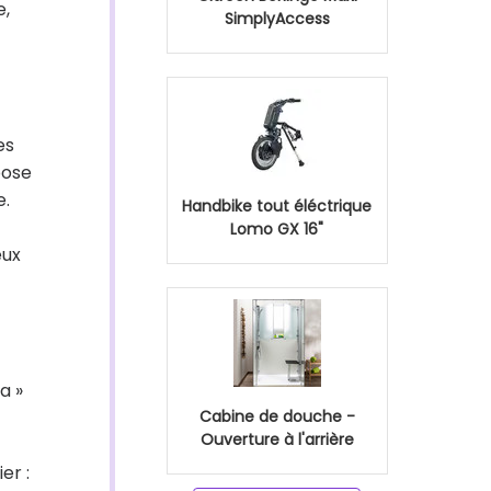
e,
SimplyAccess
es
pose
e.
Handbike tout éléctrique
Lomo GX 16"
eux
a »
Cabine de douche -
Ouverture à l'arrière
er :