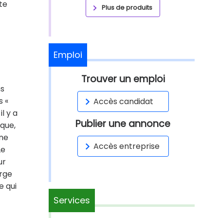
te
Plus de produits
Emploi
Trouver un emploi
ns
s «
Accès candidat
l y a
Publier une annonce
sque,
 ne
Accès entreprise
Le
ur
erge
e qui
Services