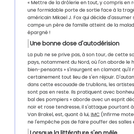
« Mettre de la drôlerie en tout, y compris en
une formidable porte de sortie face à la tragé
américain Mikael J. Fox qui décide d'assumer 
campe un père de famille atteint de la malad
épargné !
Une bonne dose d'autodérision
La pub ne se prive pas, à son tour, de cette so
pays, notamment du Nord, où l'on aborde le
bien-pensants » s'insurgent en clamant qu'il 
certainement tout lieu de s'en réjouir. D'autant
dans cette escouade de trublions, les artis
sont pas en reste. Ils pratiquent avec bonheur
bal des pompiers » aborde avec un esprit déca
noir et rose tendresse, il s'attaque pourtant 
Van Brakel, est, quant à lui,
IMC
(Infirme moteu
ne l'empêche pas de faire pouffer des salles 
Lorsque la littérature s'en mêle