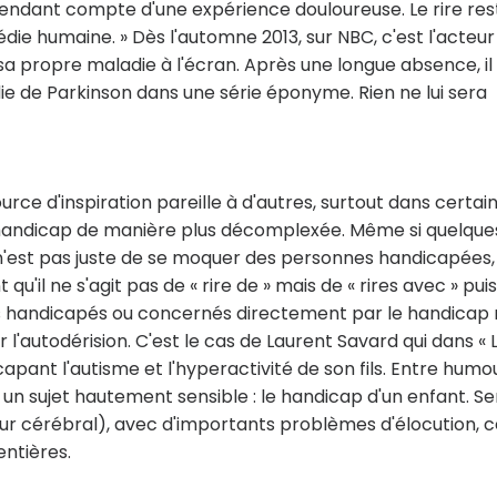
 rendant compte d'une expérience douloureuse. Le rire res
die humaine. » Dès l'automne 2013, sur NBC, c'est l'acteur
sa propre maladie à l'écran. Après une longue absence, il
ie de Parkinson dans une série éponyme. Rien ne lui sera
urce d'inspiration pareille à d'autres, surtout dans certai
 handicap de manière plus décomplexée. Même si quelque
n'est pas juste de se moquer des personnes handicapées, i
 qu'il ne s'agit pas de « rire de » mais de « rires avec » pui
tes handicapés ou concernés directement par le handicap
 l'autodérision. C'est le cas de Laurent Savard qui dans « 
pant l'autisme et l'hyperactivité de son fils. Entre humo
à un sujet hautement sensible : le handicap d'un enfant. S
r cérébral), avec d'importants problèmes d'élocution, c
entières.