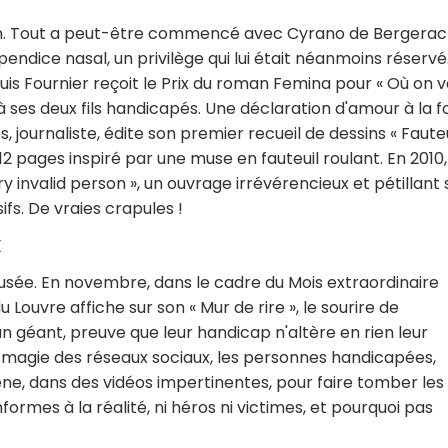
 filon. Tout a peut-être commencé avec Cyrano de Bergerac
ndice nasal, un privilège qui lui était néanmoins réservé
uis Fournier reçoit le Prix du roman Femina pour « Où on v
à ses deux fils handicapés. Une déclaration d'amour à la fo
s, journaliste, édite son premier recueil de dessins « Fauteu
12 pages inspiré par une muse en fauteuil roulant. En 2010,
 invalid person », un ouvrage irrévérencieux et pétillant 
ifs. De vraies crapules !
usée. En novembre, dans le cadre du Mois extraordinaire
Louvre affiche sur son « Mur de rire », le sourire de
an géant, preuve que leur handicap n'altère en rien leur
la magie des réseaux sociaux, les personnes handicapées,
ène, dans des vidéos impertinentes, pour faire tomber les
formes à la réalité, ni héros ni victimes, et pourquoi pas