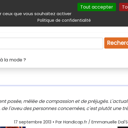
Tout accepter
To
incipal
Navigation complémentaire
Autres services
Plan du site
r ceux que vous souhaitez activer
Politique de confidentialité
Produits & services
Emploi
Droit
Tourism
Recher
 à la mode ?
ent posée, mêlée de compassion et de préjugés. L'actual
, de l'aveu des personnes concernées, c'est plutôt une tr
17 septembre 2013
• Par
Handicap.fr / Emmanuelle Dal'