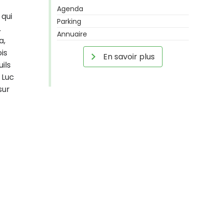
Agenda
 qui
Parking
.
Annuaire
a,
is
En savoir plus
ils
 Luc
sur