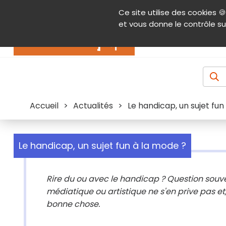
Panneau de gestion des cookies
Ce site utilise des cookies 🍪
Contenu
Aide et accessibilité
Menu pr
et vous donne le contrôle su
Actualités
Accueil
>
Actualités
>
Le handicap, un sujet fun
Le handicap, un sujet fun à la mode ?
Rire du ou avec le handicap ? Question souv
médiatique ou artistique ne s'en prive pas et
bonne chose.