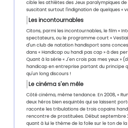
cible les athlètes des Jeux paralympiques de P
suscitant surtout l'indignation de quelques « va
Les incontournables
Citons, parmi les incontournables, le film « In
spectateurs, ou le programme court « Vestiair
d'un club de natation handisport sans conce
dans « Handicap ou handi pas cap » à des pe
Quant à la série « J'en crois pas mes yeux » (déj
handicap en entreprise partant du principe qu
qu'un long discours !
Le cinéma s'en mêle
Côté cinéma, même tendance. En 2008, « Rumba 
deux héros bien esquintés qui se laissent porte
raconte les tribulations de trois copains hand
rencontre de prostituées. Début septembre 20
quant à lui le thème de la folie sur le ton de l