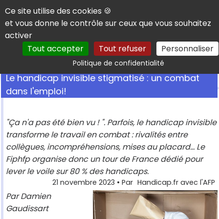
Panneau de gestion des cookies
Ce site utilise des cookies 🍪
et vous donne le contrôle sur ceux que vous souhaitez
activer
Tout accepter
Tout refuser
Personnaliser
Rechercher
Politique de confidentialité
Le handicap invisible stigmatisé : un combat
dans l'emploi!
"Ça n'a pas été bien vu ! ". Parfois, le handicap invisible
transforme le travail en combat : rivalités entre
collègues, incompréhensions, mises au placard... Le
Fiphfp organise donc un tour de France dédié pour
lever le voile sur 80 % des handicaps.
21 novembre 2023
• Par
Handicap.fr avec l'AFP
Par Damien
Gaudissart