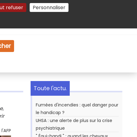
ut refuser
Personnaliser
Gestion des cookies
e
Vidéo
Dossiers
cher
Toute l'actu.
Fumées d'incendies : quel danger pour
e,
le handicap ?
ir
UHSA : une alerte de plus sur la crise
psychiatrique
l'AFP
" Équi-handi " : quand les chevaux