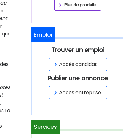
 au
Plus de produits
un
ent
r
t que
Emploi
Trouver un emploi
 des
Accès candidat
Publier une annonce
otes
Accès entreprise
ut-
,
es La
s
Services