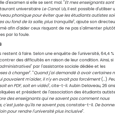
le d'examen si elle se sent mal. "
Et mes enseignants sont
staurant universitaire
Le Canal
. Là, il est possible d'utiliser 
eau phonique pour éviter que les étudiants autistes soi
s au fond de la salle, plus tranquille
", ajoute son directeu
mé afin d'aider ceux risquant de ne pas s'alimenter plutô
es par la foule.
s
ès restent à faire. Selon une enquête de l'université, 64,4 %
ntrer des difficultés en raison de leur condition. Ainsi, si
administratives
" par l'assistante sociale dédiée et les
ses à changer
". "
Quand j'ai demandé à avoir certaines n
qui pouvaient m'aider, il n'y en avait pas forcément
(...)
Pe
soit en PDF, soit en vidéo
", cite-t-il. Aubin Delaveau, 26 ans
iquées et président de l'association des étudiants autist
ncore des enseignants qui ne savent pas comment nous
, c'est juste qu'ils ne savent pas
, constate-t-il.
De bonne
oin pour rendre l'université plus inclusive
".