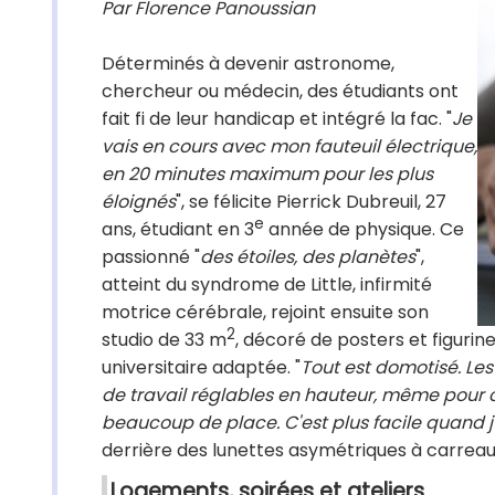
Par Florence Panoussian
Déterminés à devenir astronome,
chercheur ou médecin, des étudiants ont
fait fi de leur handicap et intégré la fac. "
Je
vais en cours avec mon fauteuil électrique,
en 20 minutes maximum pour les plus
éloignés
", se félicite Pierrick Dubreuil, 27
e
ans, étudiant en 3
année de physique. Ce
passionné "
des étoiles, des planètes
",
atteint du syndrome de Little, infirmité
motrice cérébrale, rejoint ensuite son
2
studio de 33 m
, décoré de posters et figurin
universitaire adaptée. "
Tout est domotisé. L
de travail réglables en hauteur, même pour 
beaucoup de place. C'est plus facile quand j
derrière des lunettes asymétriques à carreaux
Logements, soirées et ateliers