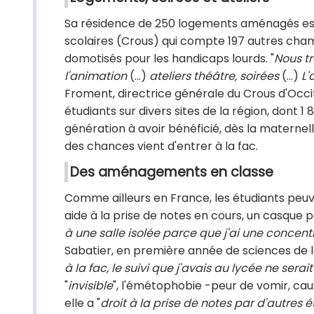
Sa résidence de 250 logements aménagés est 
scolaires (Crous) qui compte 197 autres cham
domotisés pour les handicaps lourds. "
Nous t
l'animation
(...)
ateliers théâtre, soirées
(...)
L'
Froment, directrice générale du Crous d'Occi
étudiants sur divers sites de la région, dont 
génération à avoir bénéficié, dès la maternelle,
des chances vient d'entrer à la fac.
Des aménagements en classe
Comme ailleurs en France, les étudiants peu
aide à la prise de notes en cours, un casque po
à une salle isolée parce que j'ai une concent
Sabatier, en première année de sciences de la 
à la fac, le suivi que j'avais au lycée ne serait
"
invisible
", l'émétophobie -peur de vomir, caus
elle a "
droit à la prise de notes par d'autres 