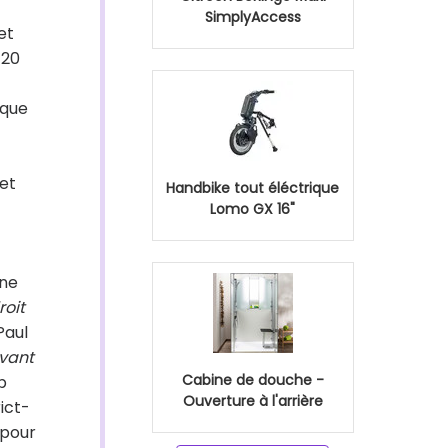
SimplyAccess
et
 20
ique
 et
Handbike tout éléctrique
Lomo GX 16"
une
roit
 Paul
ivant
Cabine de douche -
p
Ouverture à l'arrière
ict-
 pour