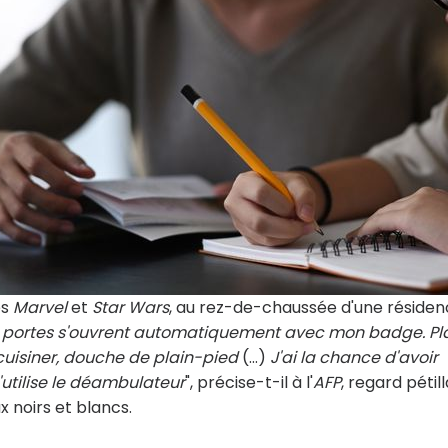
es
Marvel
et
Star Wars
, au rez-de-chaussée d'une réside
es portes s'ouvrent automatiquement avec mon badge. Pl
cuisiner, douche de plain-pied
(...)
J'ai la chance d'avoir
'utilise le déambulateur
", précise-t-il à l'
AFP
, regard pétil
 noirs et blancs.