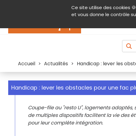
Panneau de gestion des cookies
Ce site utilise des cookies 🍪
Contenu
Aide et accessibilité
Menu pr
et vous donne le contrôle su
Actualités
Accueil
>
Actualités
>
Handicap : lever les obst
Handicap : lever les obstacles pour une fac pl
Coupe-file au "resto U", logements adaptés,
de multiples dispositifs facilitent la vie des
pour leur complète intégration.