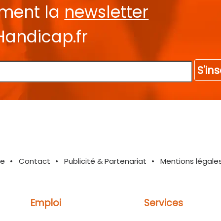
ement la
newsletter
Handicap.fr
S'ins
te
Contact
Publicité & Partenariat
Mentions légale
Emploi
Services