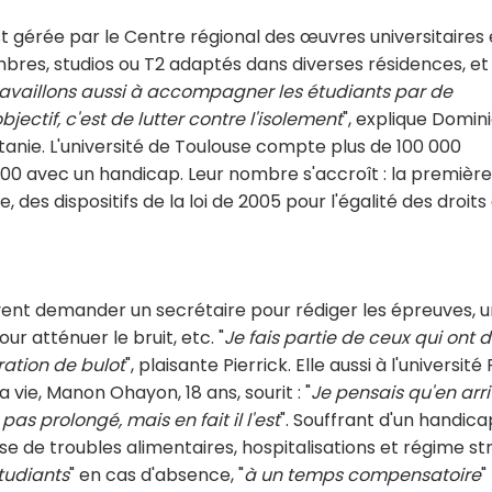
gérée par le Centre régional des œuvres universitaires 
bres, studios ou T2 adaptés dans diverses résidences, et
ravaillons aussi à accompagner les étudiants par de
objectif, c'est de lutter contre l'isolement
", explique Domin
tanie. L'université de Toulouse compte plus de 100 000
1 800 avec un handicap. Leur nombre s'accroît : la première
 des dispositifs de la loi de 2005 pour l'égalité des droits
vent demander un secrétaire pour rédiger les épreuves, 
ur atténuer le bruit, etc. "
Je fais partie de ceux qui ont d
ration de bulot
", plaisante Pierrick. Elle aussi à l'université
vie, Manon Ohayon, 18 ans, sourit : "
Je pensais qu'en arr
 pas prolongé, mais en fait il l'est
". Souffrant d'un handica
e de troubles alimentaires, hospitalisations et régime str
étudiants
" en cas d'absence, "
à un temps compensatoire
"