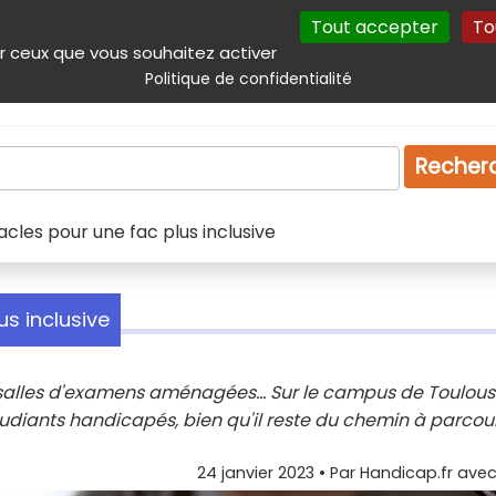
Tout accepter
To
incipal
Navigation complémentaire
Autres services
Plan du site
r ceux que vous souhaitez activer
Politique de confidentialité
Produits & services
Emploi
Droit
Tourism
Recher
acles pour une fac plus inclusive
us inclusive
 salles d'examens aménagées... Sur le campus de Toulous
 étudiants handicapés, bien qu'il reste du chemin à parcour
24 janvier 2023
• Par
Handicap.fr avec 