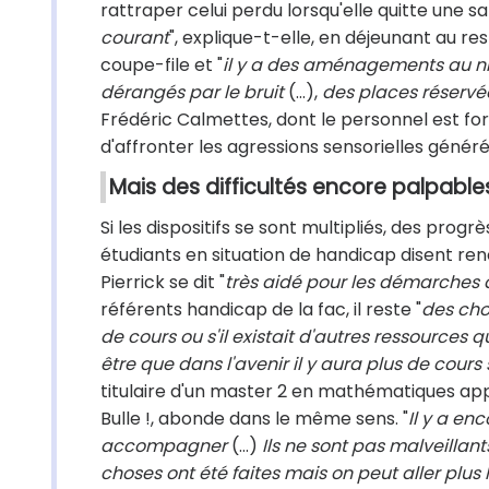
rattraper celui perdu lorsqu'elle quitte une sal
courant
", explique-t-elle, en déjeunant au re
coupe-file et "
il y a des aménagements au niv
dérangés par le bruit
(...),
des places réservée
Frédéric Calmettes, dont le personnel est for
d'affronter les agressions sensorielles généré
Mais des difficultés encore palpable
Si les dispositifs se sont multipliés, des progr
étudiants en situation de handicap disent renco
Pierrick se dit "
très aidé pour les démarches 
référents handicap de la fac, il reste "
des cho
de cours ou s'il existait d'autres ressources 
être que dans l'avenir il y aura plus de cours 
titulaire d'un master 2 en mathématiques appl
Bulle !, abonde dans le même sens. "
Il y a e
accompagner
(...)
Ils ne sont pas malveillants
choses ont été faites mais on peut aller plus l