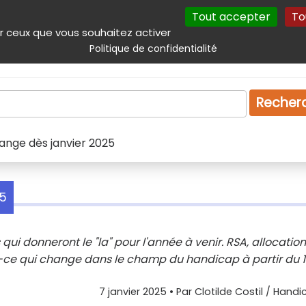
Tout accepter
To
incipal
Navigation complémentaire
Autres services
Plan du site
r ceux que vous souhaitez activer
Politique de confidentialité
Produits & services
Emploi
Droit
Tourism
Recher
hange dès janvier 2025
25
qui donneront le "la" pour l'année à venir. RSA, allocation
est-ce qui change dans le champ du handicap à partir du 1
7 janvier 2025
• Par
Clotilde Costil / Handi