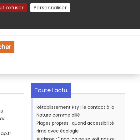
ut refuser
Personnaliser
Gestion des cookies
e
Vidéo
Dossiers
cher
Toute l'actu.
Rétablissement Psy : le contact à la
s,
Nature comme allié
er
Plages propres : quand accessibilité
rime avec écologie
cap.fr
Autisme : " non, ça ne se voit pas au