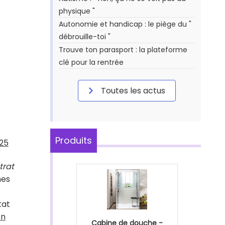
physique "
Autonomie et handicap : le piège du "
débrouille-toi "
Trouve ton parasport : la plateforme
clé pour la rentrée
Toutes les actus
Produits
025
trat
nes
tat
on
Cabine de douche -