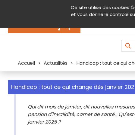
Panneau de gestion des cookies
Ce site utilise des cookies 🍪
Contenu
Aide et accessibilité
Menu pr
et vous donne le contrôle su
Actualités
Accueil
>
Actualités
>
Handicap : tout ce qui c
Handicap : tout ce qui change dès janvier 20
Qui dit mois de janvier, dit nouvelles mesures 
pension d'invalidité, carnet de santé... Qu'
janvier 2025 ?