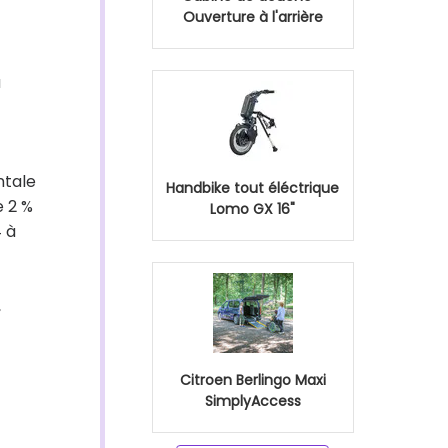
Ouverture à l'arrière
à
ntale
Handbike tout éléctrique
e 2 %
Lomo GX 16"
4 à
,
Citroen Berlingo Maxi
SimplyAccess